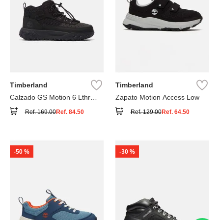
Timberland
Timberland
Calzado GS Motion 6 Lthr
Zapato Motion Access Low
Super
Ref.
169.00
Ref.
84.50
Ref.
129.00
Ref.
64.50
-
50 %
-
30 %