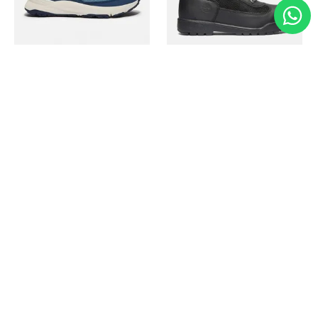
Timberland
Timberland
Zapato Motion Access
Bota Field Big Kids
Ref.
139.00
Ref.
69.50
Ref.
149.00
Ref.
104.30