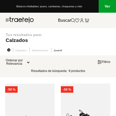
Ver
Básicos infaltables: jeans, camisetas, chaquetas y más
Buscar
Tus resultados para:
Calzados
Calzados
Adolescentes
Juvenil
Ordenar por
Filtros
Relevancia
Resultados de búsqueda:
9
productos
-
50 %
-
50 %