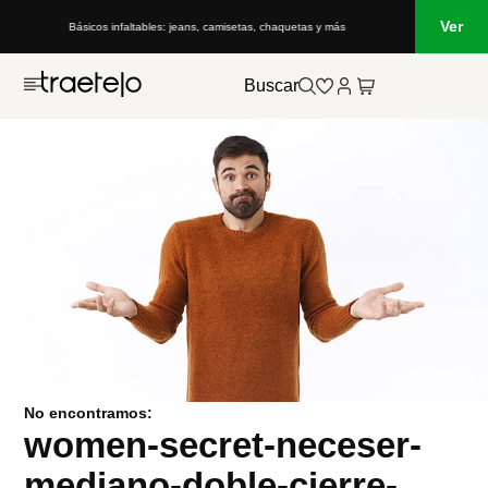
Ver
Básicos infaltables: jeans, camisetas, chaquetas y más
Buscar
No encontramos:
women-secret-neceser-
mediano-doble-cierre-