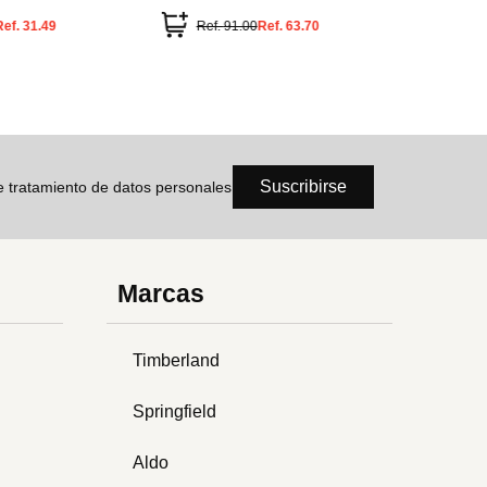
tidos en y
Ref.
31.49
Ref.
91.00
Ref.
63.70
Ref.
Suscribirse
de tratamiento de datos personales
Marcas
Timberland
Springfield
Aldo