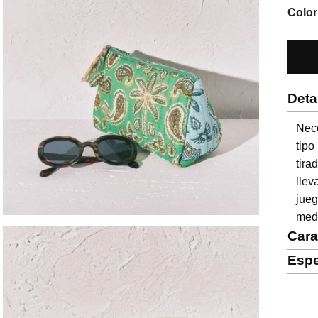
Color
Deta
Nec
tipo
tira
llev
jueg
med
Cara
Espe