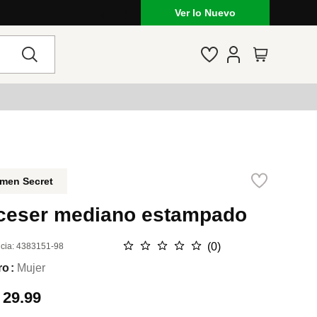
Ver lo Nuevo
men Secret
ceser mediano estampado
☆
☆
☆
☆
☆
(
0
)
cia
:
4383151-98
ro
Mujer
.
29.99