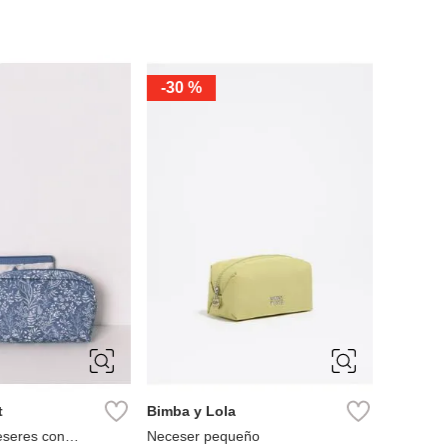
-
30 %
-
43 %
t
Bimba y Lola
Miniso
eseres con
Neceser pequeño
Neceser 