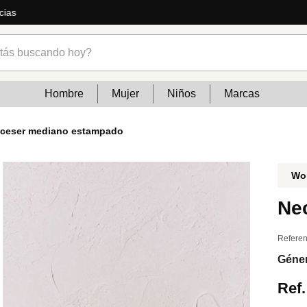
ás
s buscando hoy?
Hombre
Mujer
Niños
Marcas
ceser mediano estampado
Wo
Ne
Referen
Géne
Ref