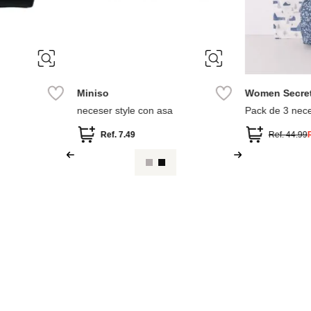
Miniso
Women Secre
neceser style con asa
Pack de 3 nec
estampados sur
Ref.
7.49
Ref.
44.99