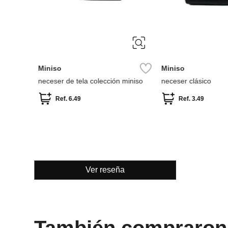
Miniso
Miniso
neceser de tela colección miniso
neceser clásico
Ref.
6.49
Ref.
3.49
Ver reseña
También compraron