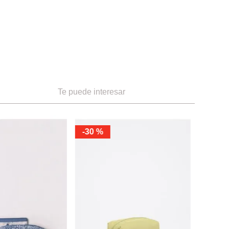
Te puede interesar
-
30 %
-
43 %