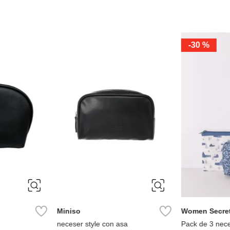
-
30 %
Miniso
Women Secre
neceser style con asa
Pack de 3 nec