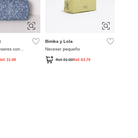
t
Bimba y Lola
Miniso
eseres con
Neceser pequeño
Neceser 
tidos en y
Ref.
31.49
Ref.
91.00
Ref.
63.70
Ref.