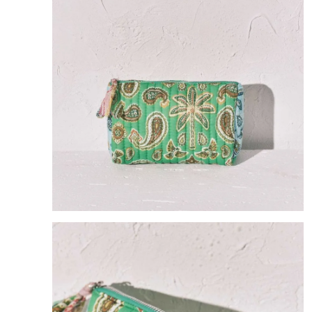
8
.
bolso
9
.
cartera
10
.
bimba lola