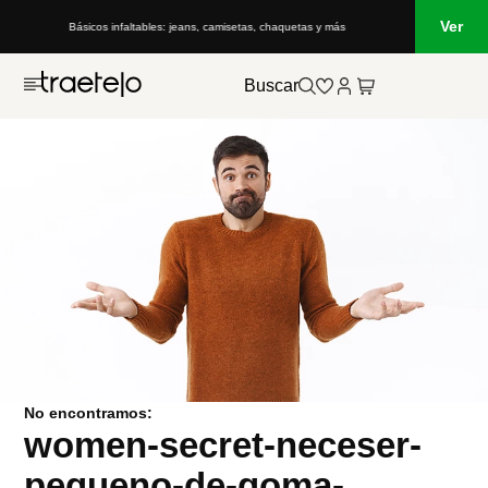
Ver
Básicos infaltables: jeans, camisetas, chaquetas y más
Buscar
No encontramos:
women-secret-neceser-
pequeno-de-goma-