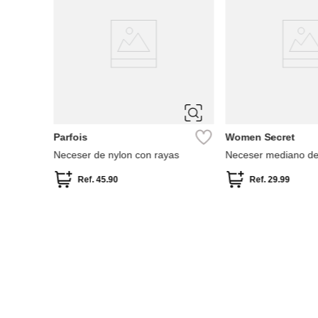
 strass
Parfois
Women Secret
Neceser de nylon con rayas
Neceser mediano de
Ref.
45.90
Ref.
29.99