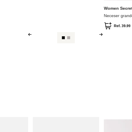
Women Secre
Neceser grand
Ref.
39.99