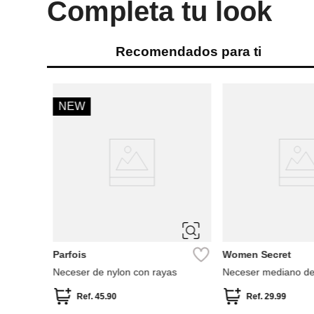
Completa tu look
Recomendados para ti
%
NEW
 strass
Parfois
Women Secret
Neceser de nylon con rayas
Neceser mediano de
Ref.
45.90
Ref.
29.99