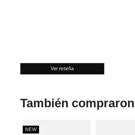
Ver reseña
También compraron
%
NEW