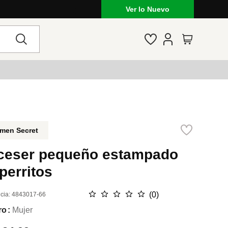
Ver lo Nuevo
men Secret
ceser pequeño estampado
perritos
☆
☆
☆
☆
☆
(
0
)
cia
:
4843017-66
ro
Mujer