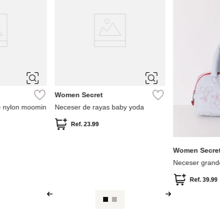
Women Secret
 nylon moomin
Neceser de rayas baby yoda
Ref.
23.99
Women Secre
Neceser grand
Ref.
39.99