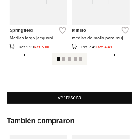
Springfield
Miniso
Medias largo jacquard
medias de malla para mujer
cenefas
2 pares
Ref.
9.99
Ref.
5.00
Ref.
7.49
Ref.
4.49
Ver reseña
También compraron