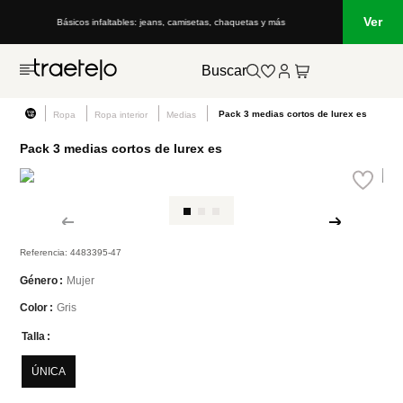
Ver
Básicos infaltables: jeans, camisetas, chaquetas y más
Buscar
Pack 3 medias cortos de lurex es
Ropa
Ropa interior
Medias
Pack 3 medias cortos de lurex es
Referencia
:
4483395-47
Mujer
Género
Gris
Color
Talla
ÚNICA