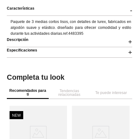
Características
-
Paquete de 3 medias cortos lisos, con detalles de lurex, fabricados en 
algodón suave y elástico. diseñado para ofrecer comodidad y estilo 
durante tus actividades diarias.ref.4483395
Descripción
+
Especificaciones
+
Completa tu look
Recomendados para
Tendencias
Te puede interesar
ti
relacionadas
NEW
S
Me
C