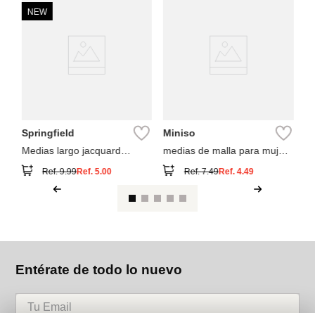
NEW
S
Me
C
Springfield
Miniso
Medias largo jacquard
medias de malla para mujer
cenefas
2 pares
Ref.
9.99
Ref.
5.00
Ref.
7.49
Ref.
4.49
Entérate de todo lo nuevo