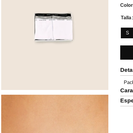
Color
Talla
S
Deta
Pac
Cara
Espe