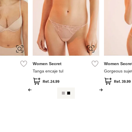
95B
XS
S
M
L
ecret
Women Secret
Wo
r push up
Tanga encaje tul
Gor
enc
.
42.99
Ref.
24.99