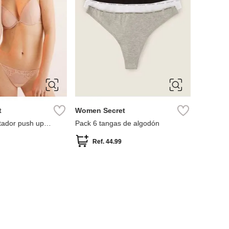
85B
90B
95B
XS
M
L
men Secret
Women Secret
geous sujetador push up
Pack 6 tangas de algodón
aje tul
Ref.
39.99
Ref.
44.99