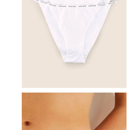
8
.
mng
9
.
bandolera
10
.
bimba lola