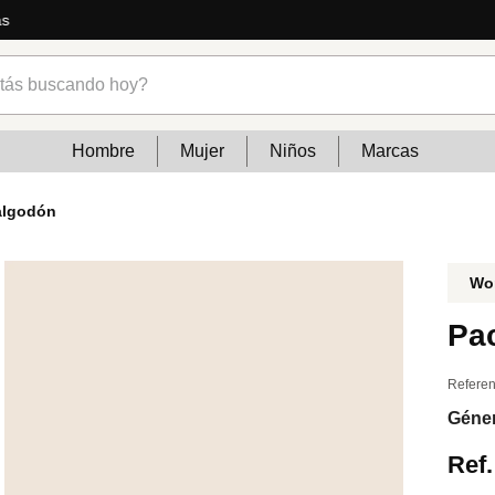
s buscando hoy?
Hombre
Mujer
Niños
Marcas
 algodón
Wo
Pac
Referen
Géne
Ref