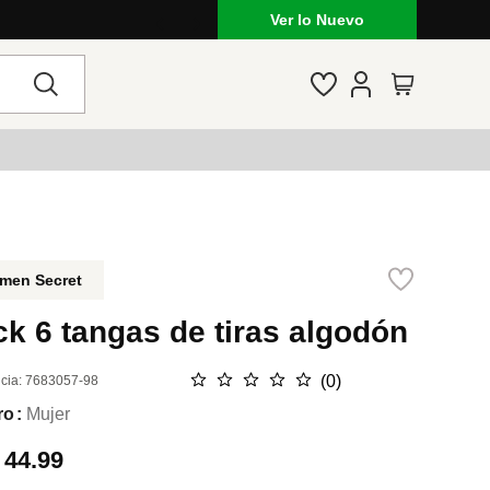
Lo que está de moda en Venezuela: mar
Ver lo Nuevo
men Secret
k 6 tangas de tiras algodón
☆
☆
☆
☆
☆
(
0
)
cia
:
7683057-98
ro
Mujer
.
44.99