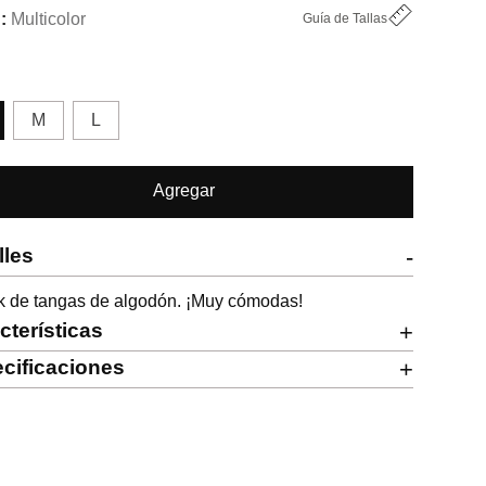
Multicolor
Guía de Tallas
M
L
Agregar
lles
-
k de tangas de algodón. ¡Muy cómodas!
cterísticas
+
cificaciones
+