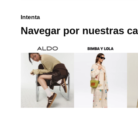
8
.
mng
Intenta
9
.
bandolera
Navegar por nuestras ca
10
.
bimba lola