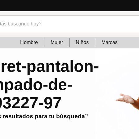
s buscando hoy?
Hombre
Mujer
Niños
Marcas
et-pantalon-
mpado-de-
03227-97
 resultados para tu búsqueda”