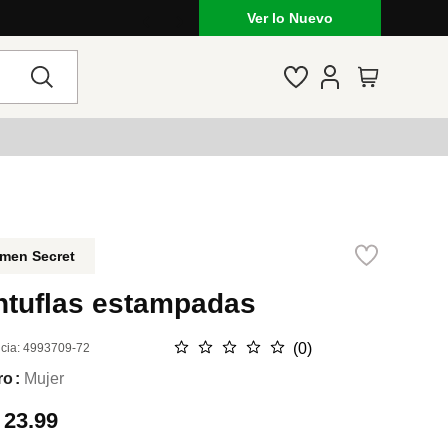
Ver lo Nuevo
men Secret
ntuflas estampadas
☆
☆
☆
☆
☆
(
0
)
cia
:
4993709-72
ro
Mujer
.
23.99