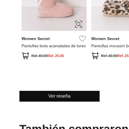
S
M
L
S
M
L
Women Secret
Women Secret
rreguito
Pantuflas bota acanaladas de lurex
Pantuflas mocasín b
animal print
Ref.
49.99
Ref.
25.00
Ref.
49.99
Ref.
25
Ver reseña
También compraron