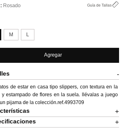
Rosado
Guía de Tallas
M
L
Agregar
lles
-
tos de estar en casa tipo slippers, con textura en la 
 y estampado de flores en la suela. llévalas a juego 
un pijama de la colección.ref.4993709
cterísticas
+
cificaciones
+