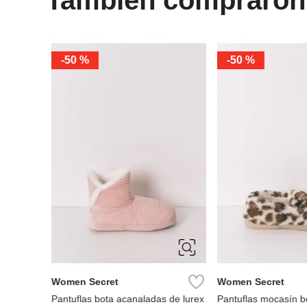
-
50 %
-
50 %
S
M
L
S
M
L
Women Secret
Women Secret
rreguito
Pantuflas bota acanaladas de lurex
Pantuflas mocasín b