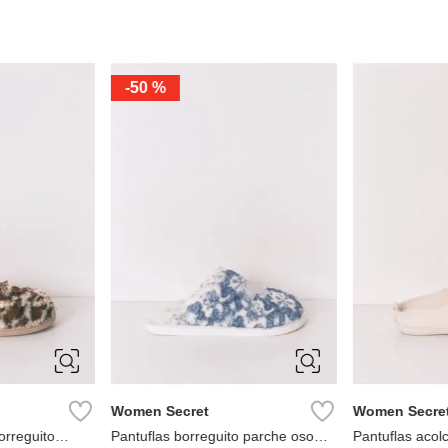
-
50 %
S
M
L
S
M
Women Secret
Women Secre
orreguito
Pantuflas borreguito parche oso
Pantuflas acol