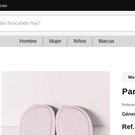
tfits de temporada: jeans, vestidos, calzados y mucho más
s buscando hoy?
Hombre
Mujer
Niños
Marcas
Wo
Pa
Referen
Géne
Ref