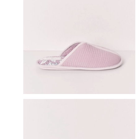
8
.
bolso
9
.
cartera
10
.
bimba lola