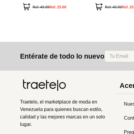
animal print
Ref.
49.99
Ref.
25.00
Ref.
49.99
Ref.
25
Entérate de todo lo nuevo
Acer
Traetelo, el marketplace de moda en
Nues
Venezuela para quienes buscan estilo,
calidad y las mejores marcas en un solo
Cont
lugar.
Preg