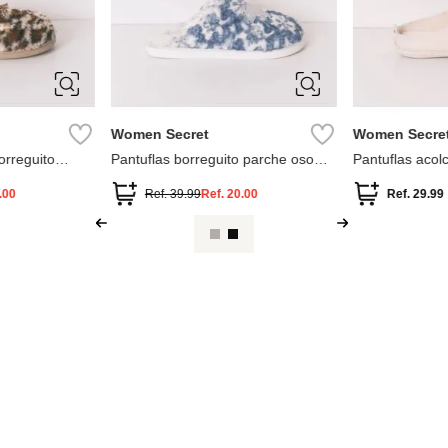
S
M
L
S
M
Women Secret
Women Secre
orreguito
Pantuflas borreguito parche oso
Pantuflas acol
brillo
.00
Ref.
39.99
Ref.
20.00
Ref.
29.99