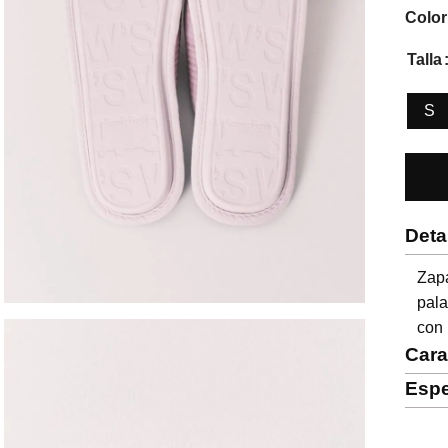
Color
Talla
S
Deta
Zapa
pala
con 
Cara
Espe