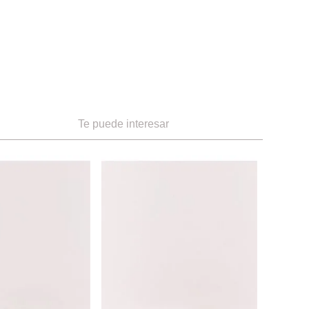
Te puede interesar
S
Women S
Pantufla
Ref