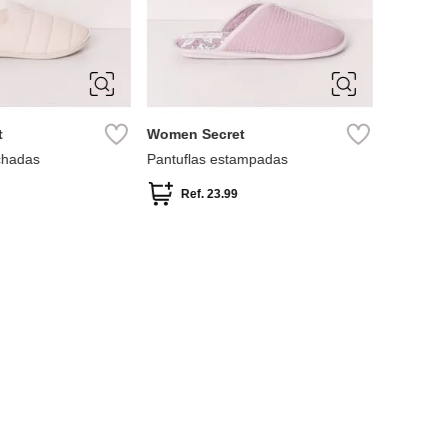
L
S
M
L
t
Women Secret
chadas
Pantuflas estampadas
Ref.
23.99