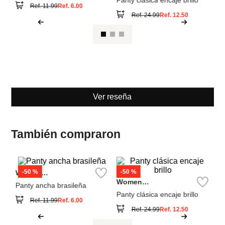
Women
Women
Secret
Secret
Panty ancha brasileña
Panty clásica encaje brillo
Ref.
11.99
Ref.
6.00
Ref.
24.99
Ref.
12.50
Ver reseña
También compraron