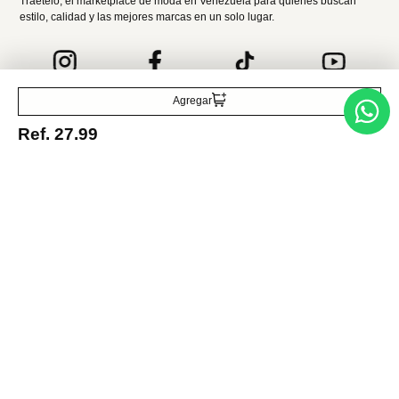
Acepto la política de tratamiento de datos personales
Suscribirse
Agregar
Acerca de nosotros
Ref.
27.99
Categorías
Marcas
Traetelo, el marketplace de moda en Venezuela para quienes buscan
estilo, calidad y las mejores marcas en un solo lugar.