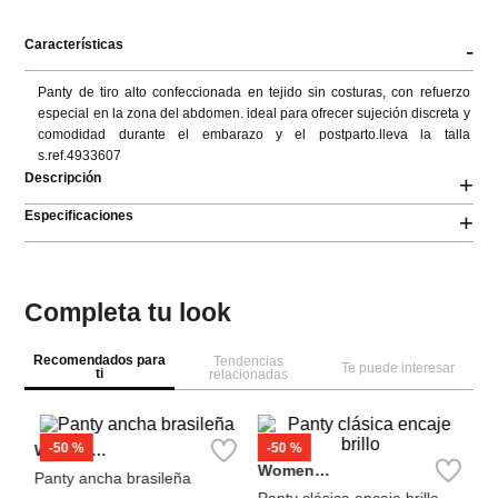
Características
-
Panty de tiro alto confeccionada en tejido sin costuras, con refuerzo 
especial en la zona del abdomen. ideal para ofrecer sujeción discreta y 
comodidad durante el embarazo y el postparto.lleva la talla 
s.ref.4933607
Descripción
+
Especificaciones
+
Completa tu look
Recomendados para
Tendencias
Te puede interesar
ti
relacionadas
W
Se
Ta