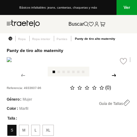
Ver
Básicos infaltables: jeans, camisetas, chaquetas y más
Buscar
Panty de tiro alto maternity
Ropa
Ropa interior
Panties
Panty de tiro alto maternity
☆
☆
☆
☆
☆
(
0
)
Referencia
:
4933607-96
Mujer
Género
Guía de Tallas
Marfil
Color
Talla
S
M
L
XL