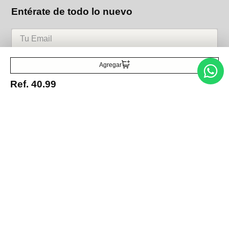
Entérate de todo lo nuevo
Acepto la política de tratamiento de datos personales
Suscribirse
Agregar
Ref.
40.99
Acerca de nosotros
Categorías
Marcas
Traetelo, el marketplace de moda en Venezuela para quienes buscan
estilo, calidad y las mejores marcas en un solo lugar.