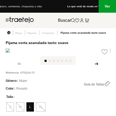
Ver
Lo que está de moda en Venezuela: marcas, estilo y tendencias
Buscar
Pijama corta acanalada tacto suave
Ropa
Pijamas
Conjuntos
Pijama corta acanalada tacto suave
Referencia
:
4753114-72
Mujer
Género
Guía de Tallas
Rosado
Color
Talla
S
M
L
XL