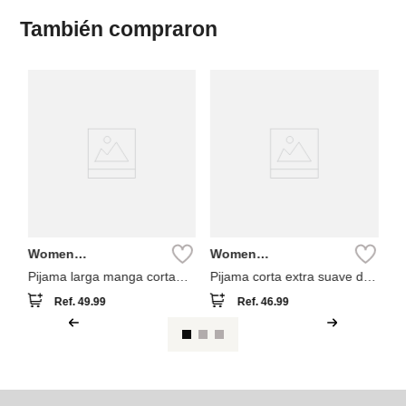
También compraron
W
Se
Pi
fl
Women
Women
Secret
Secret
Pijama larga manga corta
Pijama corta extra suave de
mickey
viscosa
Ref.
49.99
Ref.
46.99