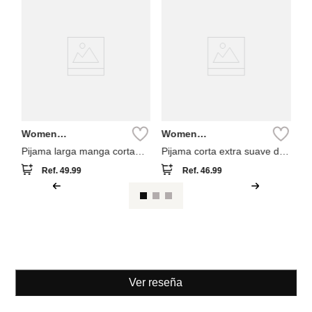
W
Se
Pi
fl
Women
Women
Secret
Secret
Pijama larga manga corta
Pijama corta extra suave de
mickey
viscosa
Ref.
49.99
Ref.
46.99
Ver reseña