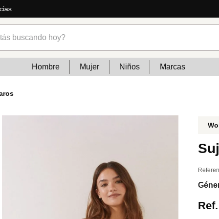
ás
s buscando hoy?
Hombre
Mujer
Niños
Marcas
aros
Wo
Su
Referen
Géne
Ref