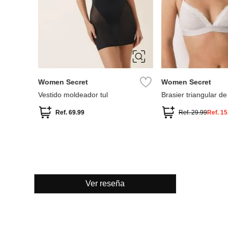
S
M
L
90B
95B
10
Women Secret
Women Secret
lter
Vestido moldeador tul
Brasier triangular de
CHARMING
Ref.
69.99
Ref.
29.99
Ref.
15
Ver reseña