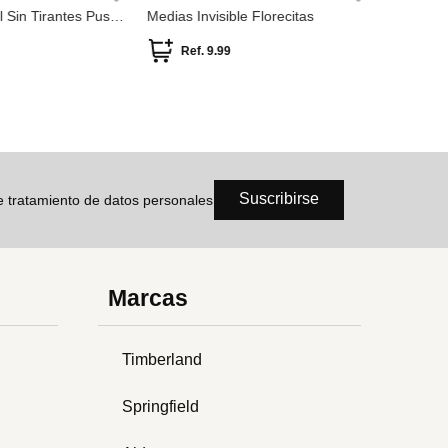
l Sin Tirantes Push
Medias Invisible Florecitas
Pack 2 Pa
 Copa-B
microfibr
Ref.
9.99
Ref
Suscribirse
de tratamiento de datos personales
Marcas
Timberland
Springfield