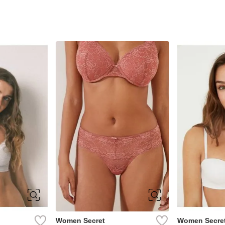
0B
S
90B
95B
Women Secret
Women Secre