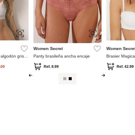
0B
S
90B
95B
Women Secret
Women Secre
 algodón gris
Panty brasileña ancha encaje
Brasier Magica
Up Microfibra
.00
Ref.
8.99
Ref.
42.99