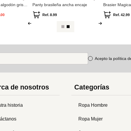
 algodón gris
Panty brasileña ancha encaje
Brasier Magica
Up Microfibra
.00
Ref.
8.99
Ref.
42.99
Acepto la política 
ca de nosotros
Categorías
tra historia
Ropa Hombre
áctanos
Ropa Mujer