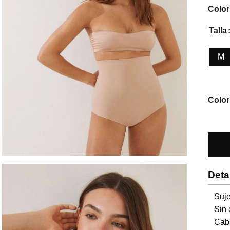
Color
Talla
M
Color
Deta
Suje
Sin 
Cabl