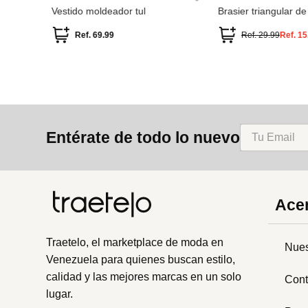
lter
Vestido moldeador tul
Brasier triangular de
CHARMING
Ref.
69.99
Ref.
29.99
Ref.
15
Entérate de todo lo nuevo
Acer
Traetelo, el marketplace de moda en
Nues
Venezuela para quienes buscan estilo,
calidad y las mejores marcas en un solo
Cont
lugar.