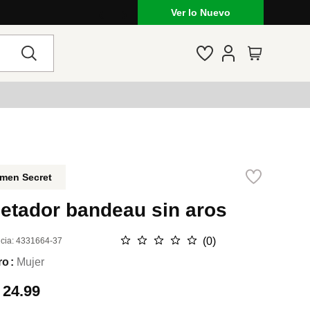
Ver lo Nuevo
men Secret
jetador bandeau sin aros
☆
☆
☆
☆
☆
(
0
)
cia
:
4331664-37
ro
Mujer
.
24.99