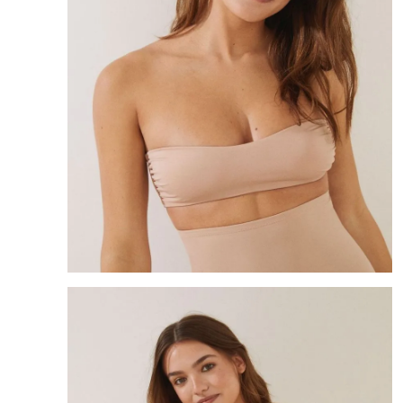
8
.
mng
9
.
bolso
10
.
bimba lola