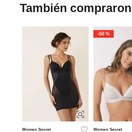
También compraron
-
50 %
S
M
L
90B
95B
10
Women Secret
Women Secret