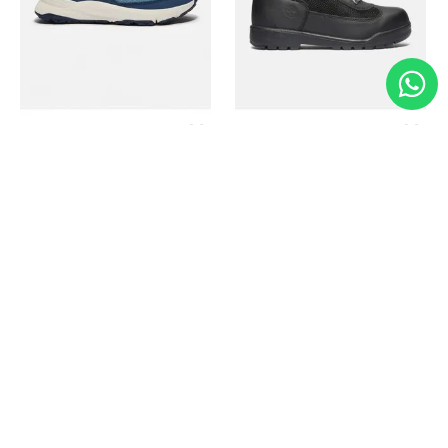
Timberland
Timberland
Zapato Motion Access
Bota Field Big Kids
Ref.
139.00
Ref.
69.50
Ref.
149.00
Ref.
104.30