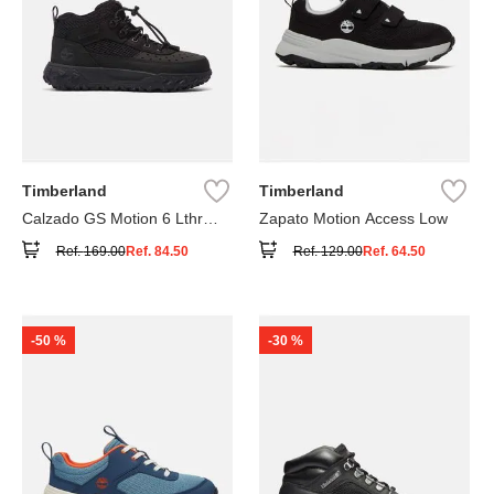
Timberland
Timberland
Calzado GS Motion 6 Lthr
Zapato Motion Access Low
Super
Ref.
169.00
Ref.
84.50
Ref.
129.00
Ref.
64.50
-
50 %
-
30 %