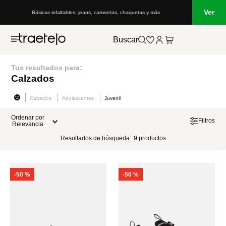
Ver
Básicos infaltables: jeans, camisetas, chaquetas y más
Lo que
Buscar
Tus resultados para:
Calzados
Calzados
Adolescentes
Juvenil
Ordenar por
Filtros
Relevancia
Resultados de búsqueda:
9
productos
-
50 %
-
50 %