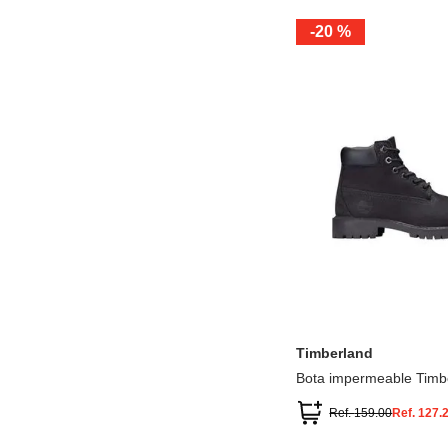
-
20 %
12.5
13.5
1.5
2.5
13
1
2
3
Timberland
Bota impermeable Timb
Premium
Ref.
159.00
Ref.
127.