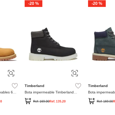
-
20 %
-
20 %
3
2
1
13
1
12.5
2.5
1.5
13.5
2
13
2
12.5
13.5
Timberland
Timberland
ables 6
Bota impermeable Timberland
Bota impermeab
Premium
Premium
20
Ref.
169.00
Ref.
135.20
Ref.
169.00
R