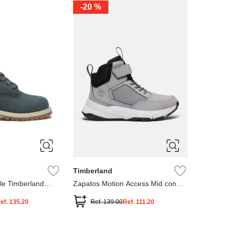
-
20 %
3
12.5
3
2
.5
1.5
1
13
2.5
1.5
13.5
Timberland
le Timberland
Zapatos Motion Access Mid con
cierre de velcro
ef.
135.20
Ref.
139.00
Ref.
111.20