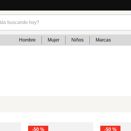
s buscando hoy?
Hombre
Mujer
Niños
Marcas
-
50 %
-
50 %