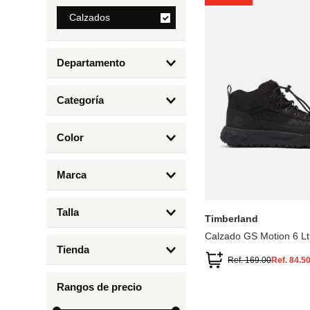
8
.
Calzados
mng
9
.
bolso
Departamento
10
.
bimba lola
Calzados
Categoría
Botas y Botines
Color
Deportivos Urbanos
Amarillo
5
6.5
7
6
Marca
Arena
4.5
4
Timberland
Azul
Talla
Timberland
Negro
Calzado GS Motion 6 Lt
1
Tienda
1.5
Ref.
169.00
Ref.
84.5
Timberland
12.5
Rangos de precio
13