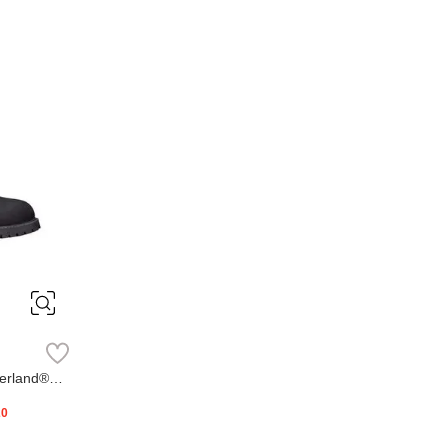
erland®
20