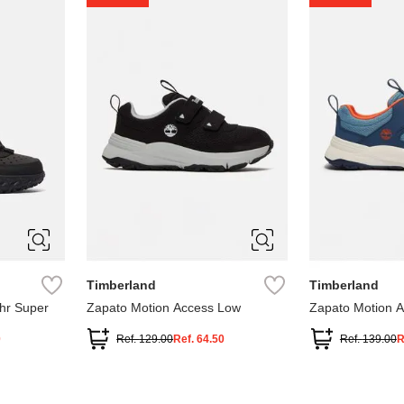
1
1.5
2
2.5
7
Timberland
Timberland
hr Super
Zapato Motion Access Low
Zapato Motion 
0
Ref.
129.00
Ref.
64.50
Ref.
139.00
R