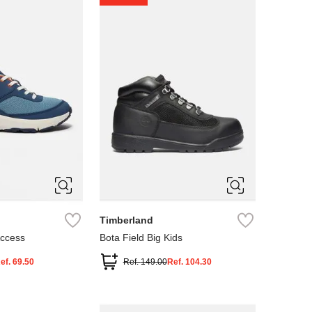
4
5
Timberland
Access
Bota Field Big Kids
ef.
69.50
Ref.
149.00
Ref.
104.30