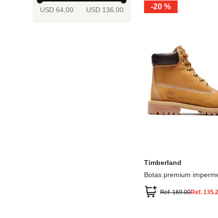
-
20 %
USD 64,00
USD 136,00
13.5
2
2.5
3
3.5
4
Mostrar 6 más
3.5
4
4.5
5
5.5
6
Timberland
Botas premium imperme
inch
Ref.
169.00
Ref.
135.