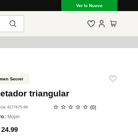
Ver lo Nuevo
men Secret
etador triangular
☆
☆
☆
☆
☆
(
0
)
cia
:
4277675-99
ro
Mujer
.
24.99