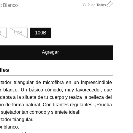
Blanco
Guía de Tallas
B
90B
100B
Agregar
lles
-
tador triangular de microfibra en un imprescindible 
or blanco. Un básico cómodo, muy favorecedor, que 
dapta a la silueta de tu cuerpo y realza la belleza del 
o de forma natural. Con tirantes regulables. ¡Prueba 
 sujetador tan cómodo y siéntete ideal!

tador triangular.

r blanco.
