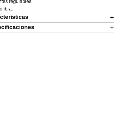
ntes regulables.

ofibra.
cterísticas
+
cificaciones
+