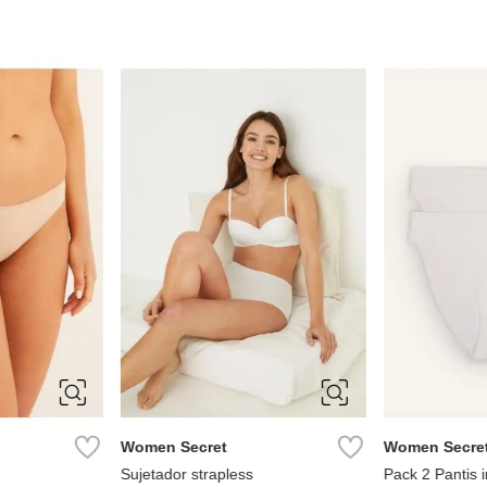
80B
85B
90B
95B
XL
Women Secret
Women Secre
Sujetador strapless
Pack 2 Pantis i