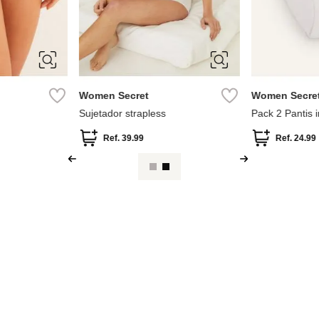
80B
85B
90B
95B
XL
Women Secret
Women Secre
Sujetador strapless
Pack 2 Pantis i
Ref.
39.99
Ref.
24.99