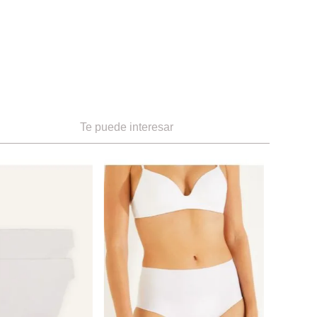
Te puede interesar
S
Women S
Culotte 
Ref.