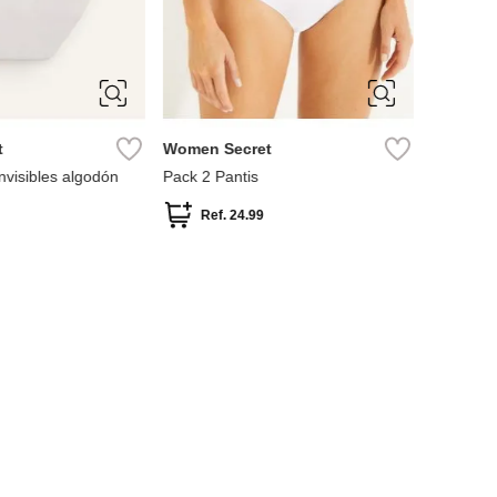
S
t
Women Secret
nvisibles algodón
Pack 2 Pantis
Ref.
24.99