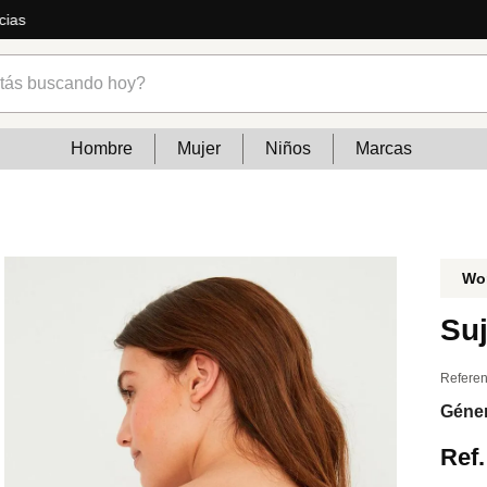
ás
s buscando hoy?
Hombre
Mujer
Niños
Marcas
Wo
Suj
Referen
Géne
Ref