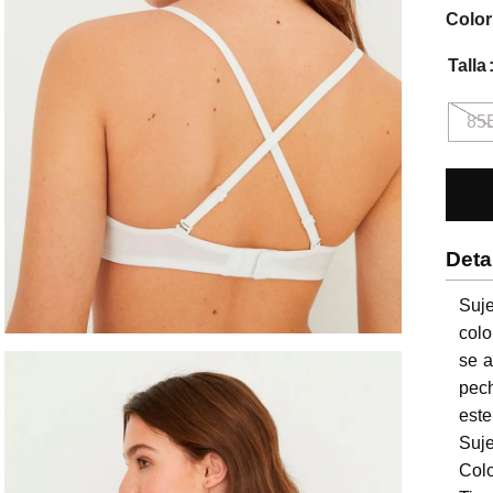
Color
Talla
85
Deta
Suje
col
se a
pech
este
Suje
Colo