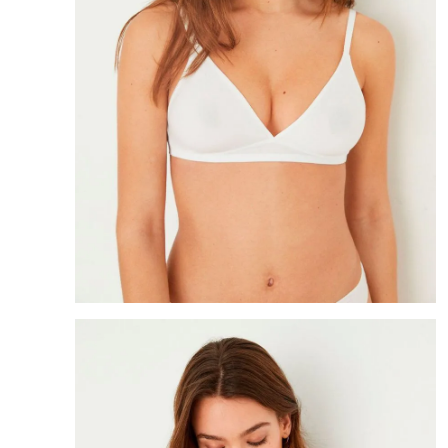
8
.
mng
9
.
bandolera
10
.
bimba lola