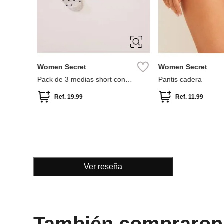
ÚNICA
S
Women Secret
Women Secret
alé
Pack de 3 medias short con
Pantis cadera
lunares y rayas
Ref.
19.99
Ref.
11.99
Ver reseña
También compraron