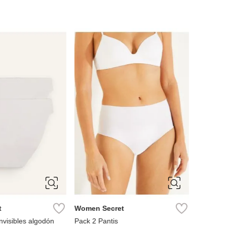
S
Women S
Culotte 
Ref.
S
t
Women Secret
nvisibles algodón
Pack 2 Pantis