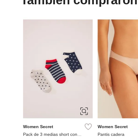
ÚNICA
S
Women Secret
Women Secret
alé
Pack de 3 medias short con
Pantis cadera