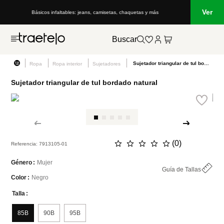
Ver
Básicos infaltables: jeans, camisetas, chaquetas y más
Buscar
Sujetador triangular de tul bordado natural
Ropa
Ropa interior
Sujetadores
Sujetador triangular de tul bordado natural
☆
☆
☆
☆
☆
(
0
)
Referencia
:
7913105-01
Mujer
Género
Guía de Tallas
Negro
Color
Talla
85B
90B
95B