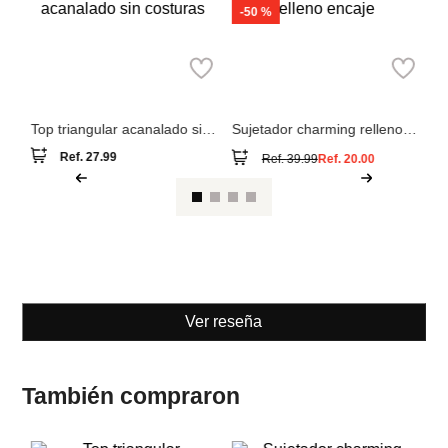
-
50 %
ul
Su
co
Top triangular acanalado sin
Sujetador charming relleno
costuras
encaje
Ref.
27.99
Ref.
39.99
Ref.
20.00
Ver reseña
También compraron