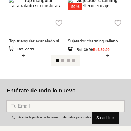
-
50 %
ul
Su
co
Top triangular acanalado sin
Sujetador charming relleno
costuras
encaje
Ref.
27.99
Ref.
39.99
Ref.
20.00
Entérate de todo lo nuevo
Acepto la política de tratamiento de datos personales
Suscribirse