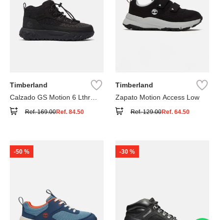
Timberland
Timberland
Calzado GS Motion 6 Lthr
Zapato Motion Access Low
Super
Ref.
169.00
Ref.
84.50
Ref.
129.00
Ref.
64.50
-
50 %
-
30 %