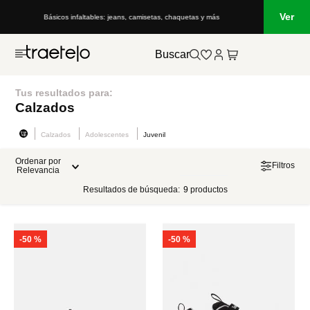
Ver
Básicos infaltables: jeans, camisetas, chaquetas y más
Buscar
Tus resultados para:
Calzados
Calzados
Adolescentes
Juvenil
Ordenar por
Filtros
Relevancia
Resultados de búsqueda:
9
productos
-
50 %
-
50 %