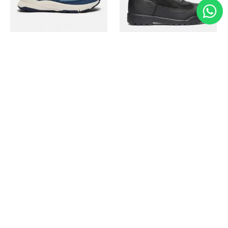
Timberland
Timberland
Zapato Motion Access
Bota Field Big Kids
Ref.
139.00
Ref.
69.50
Ref.
149.00
Ref.
104.30