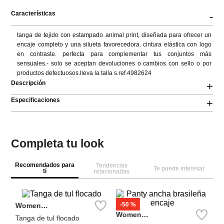
Características
-
tanga de tejido con estampado animal print, diseñada para ofrecer un 
encaje completo y una silueta favorecedora. cintura elástica con logo 
en contraste. perfecta para complementar tus conjuntos más 
sensuales.- solo se aceptan devoluciones o cambios con sello o por 
productos defectuosos.lleva la talla s.ref.4982624
Descripción
+
Especificaciones
+
Completa tu look
Recomendados para
Tendencias
Te puede interesar
ti
relacionadas
W
Se
Pa