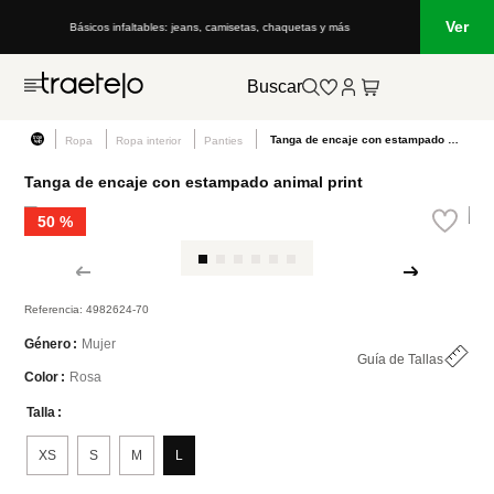
Ver
Básicos infaltables: jeans, camisetas, chaquetas y más
Buscar
Tanga de encaje con estampado animal print
Ropa
Ropa interior
Panties
Tanga de encaje con estampado animal print
50 %
Referencia
:
4982624-70
Mujer
Género
Guía de Tallas
Rosa
Color
Talla
XS
S
M
L