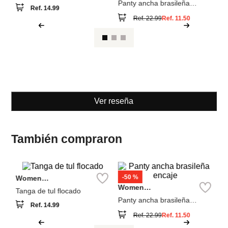
Women
Women
Secret
Secret
Tanga de tul flocado
Panty ancha brasileña
encaje
Ref.
14.99
Ref.
22.99
Ref.
11.50
Ver reseña
También compraron