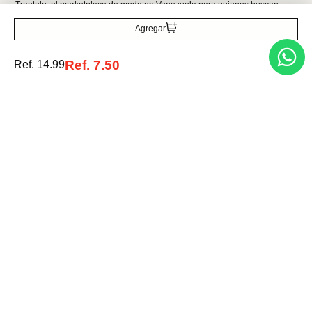
Agregar
Acepto la política de tratamiento de datos personales
Suscribirse
Ref.
7.50
Ref.
14.99
Acerca de nosotros
Categorías
Marcas
Traetelo, el marketplace de moda en Venezuela para quienes buscan
estilo, calidad y las mejores marcas en un solo lugar.