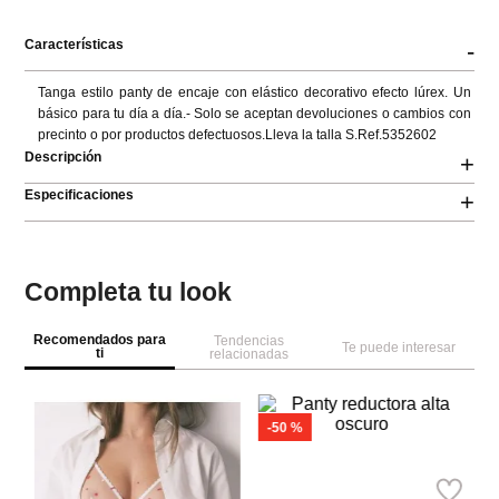
Características
-
Tanga estilo panty de encaje con elástico decorativo efecto lúrex. Un 
básico para tu día a día.- Solo se aceptan devoluciones o cambios con 
precinto o por productos defectuosos.Lleva la talla S.Ref.5352602
Descripción
+
Especificaciones
+
Completa tu look
Recomendados para
Tendencias
Te puede interesar
ti
relacionadas
-
50 %
W
Se
Women
Ta
Secret
sa
Panty reductora alta oscuro