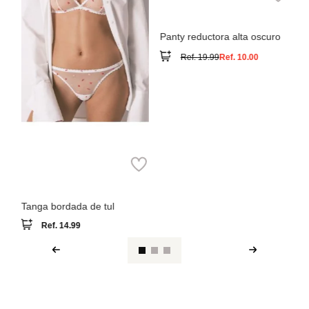
Ref.
19.99
Ref.
10.00
Women
Secret
Tanga bordada de tul
Ref.
14.99
Ver reseña