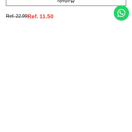
Agregar
Ref.
11.50
Ref.
22.99
Entérate de todo lo nuevo
Acepto la política de tratamiento de datos personales
Suscribirse
Acerca de nosotros
Categorías
Marcas