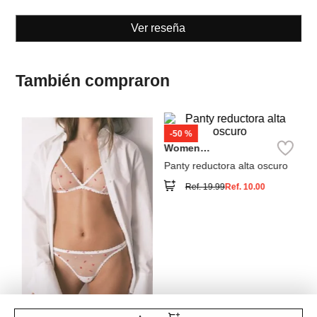
También compraron
-
50 %
W
Se
Women
Ta
Secret
sa
Panty reductora alta oscuro
Ref.
19.99
Ref.
10.00
Women
Secret
Tanga bordada de tul
Ref.
14.99