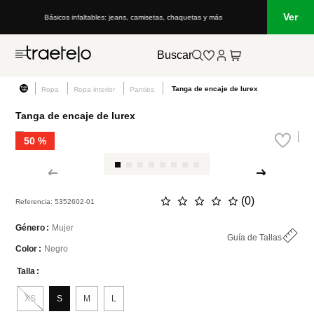
Ver
Básicos infaltables: jeans, camisetas, chaquetas y más
Buscar
Tanga de encaje de lurex
Ropa
Ropa interior
Panties
Tanga de encaje de lurex
50 %
☆
☆
☆
☆
☆
(
0
)
Referencia
:
5352602-01
Mujer
Género
Guía de Tallas
Negro
Color
Talla
XS
S
M
L