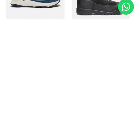
Timberland
Timberland
Zapato Motion Access
Bota Field Big Kids
Ref.
139.00
Ref.
69.50
Ref.
149.00
Ref.
104.30