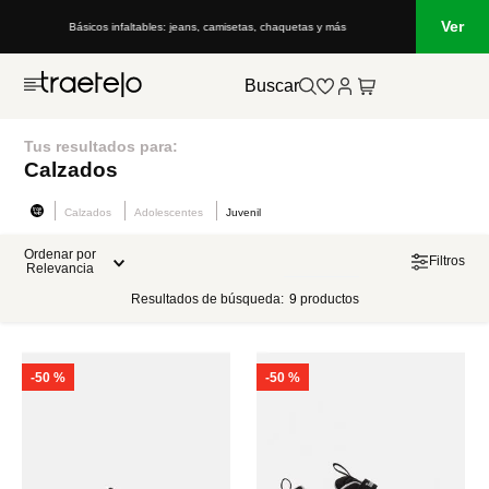
Ver
Básicos infaltables: jeans, camisetas, chaquetas y más
Buscar
Tus resultados para:
Calzados
Calzados
Adolescentes
Juvenil
Ordenar por
Filtros
Relevancia
Resultados de búsqueda:
9
productos
-
50 %
-
50 %