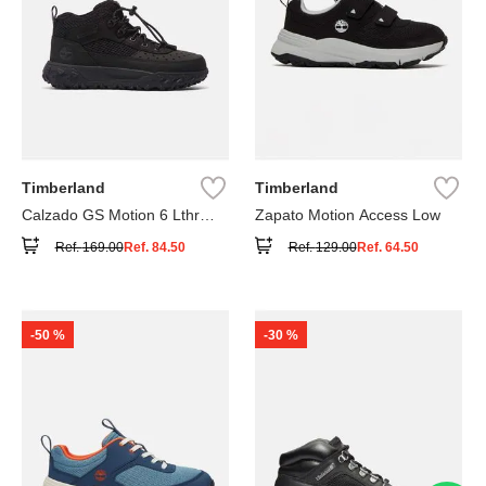
Timberland
Timberland
Calzado GS Motion 6 Lthr
Zapato Motion Access Low
Super
Ref.
169.00
Ref.
84.50
Ref.
129.00
Ref.
64.50
-
50 %
-
30 %