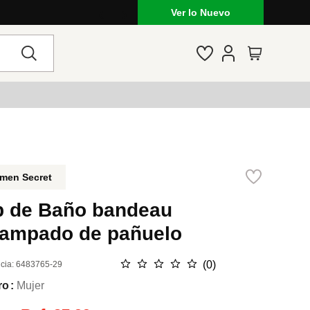
Ver lo Nuevo
men Secret
p de Baño bandeau
tampado de pañuelo
☆
☆
☆
☆
☆
(
0
)
cia
:
6483765-29
ro
Mujer