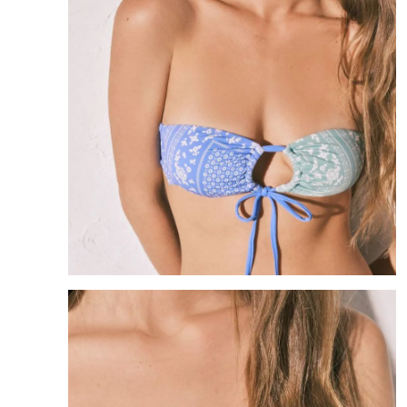
8
.
mng
9
.
bandolera
10
.
bimba lola