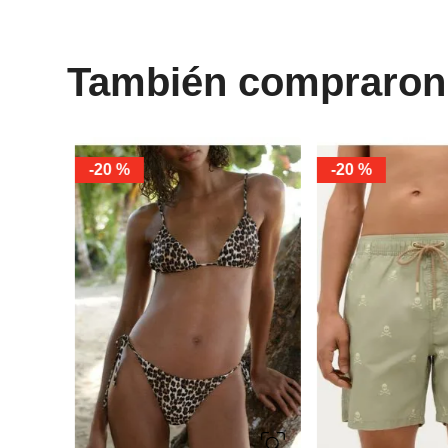
También compraron
-
20 %
-
20 %
S
M
L