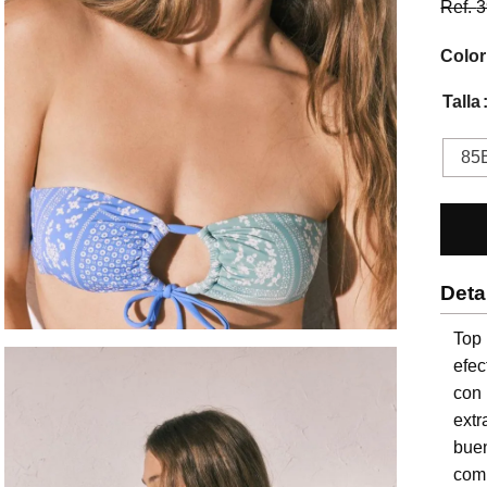
Ref.
3
Color
Talla
85
Deta
Top
efec
con
ext
bue
comp