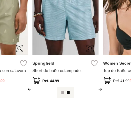
XL
S
M
L
XL
85B
90B
XXL
100B
Springfield
Women Secre
o con calavera
Short de baño estampado
Top de Baño c
geométrico
.00
Ref.
44.99
Ref.
41.99