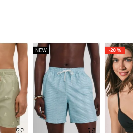
NEW
-
20 %
XL
S
M
L
XL
85B
90B