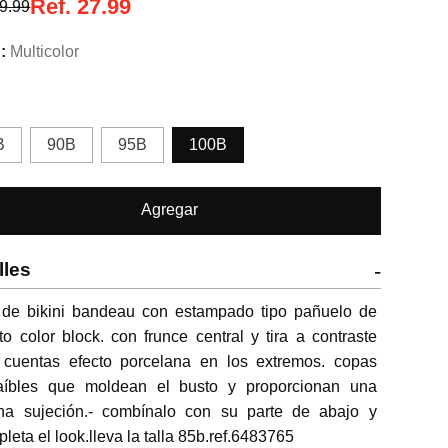
Ref.
27.99
9.99
Multicolor
B
90B
95B
100B
Agregar
lles
-
 de bikini bandeau con estampado tipo pañuelo de 
to color block. con frunce central y tira a contraste 
 cuentas efecto porcelana en los extremos. copas 
raíbles que moldean el busto y proporcionan una 
na sujeción.- combínalo con su parte de abajo y 
leta el look.lleva la talla 85b.ref.6483765