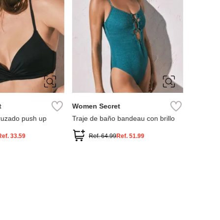
95B
S
M
L
XL
t
Women Secret
ruzado push up
Traje de baño bandeau con brillo
Ref.
33.59
Ref.
64.99
Ref.
51.99