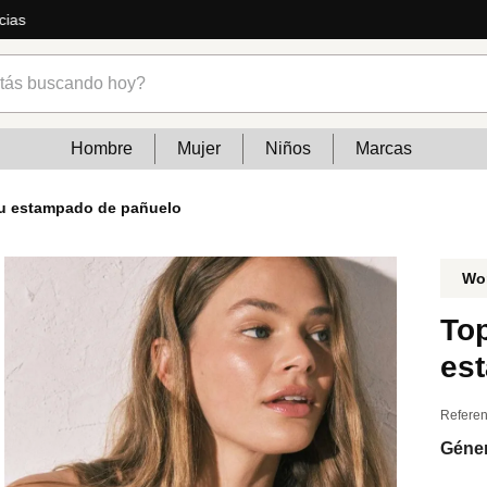
ás
s buscando hoy?
Hombre
Mujer
Niños
Marcas
u estampado de pañuelo
Wo
To
es
Referen
Géne