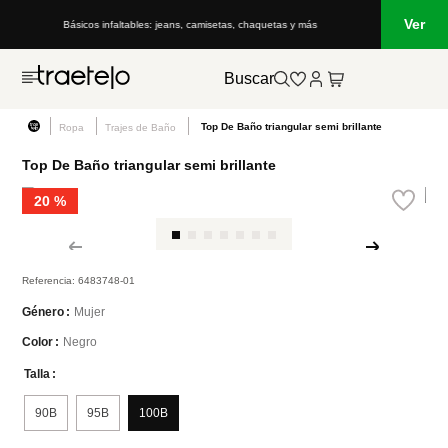
Ver
Básicos infaltables: jeans, camisetas, chaquetas y más
Buscar
Top De Baño triangular semi brillante
Ropa
Trajes de Baño
Top De Baño triangular semi brillante
20 %
Referencia
:
6483748-01
Mujer
Género
Negro
Color
Talla
90B
95B
100B