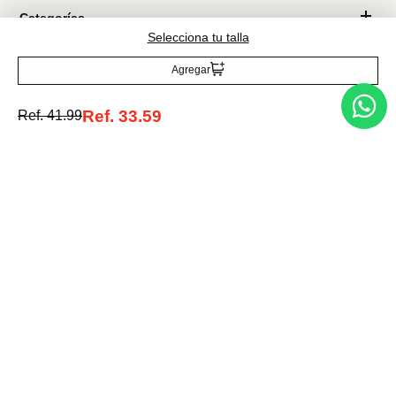
Entérate de todo lo nuevo
Selecciona tu talla
Agregar
Acepto la política de tratamiento de datos personales
Suscribirse
Ref.
33.59
Ref.
41.99
Acerca de nosotros
Categorías
Marcas
Traetelo, el marketplace de moda en Venezuela para quienes buscan
estilo, calidad y las mejores marcas en un solo lugar.