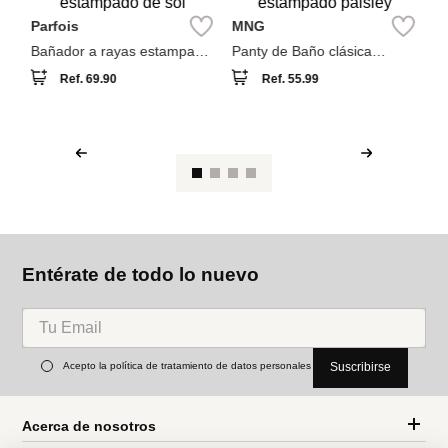
También compraron
W
Se
To
Parfois
MNG
Bañador a rayas estampado
Panty de Baño clásica
de sol
estampado paisley
Ref.
69.90
Ref.
55.99