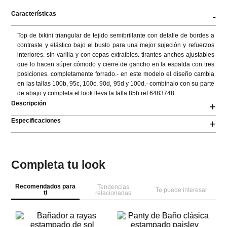
Características
-
Top de bikini triangular de tejido semibrillante con detalle de bordes a 
contraste y elástico bajo el busto para una mejor sujeción y refuerzos 
interiores. sin varilla y con copas extraíbles. tirantes anchos ajustables 
que lo hacen súper cómodo y cierre de gancho en la espalda con tres 
posiciones. completamente forrado.- en este modelo el diseño cambia 
en las tallas 100b, 95c, 100c, 90d, 95d y 100d.- combínalo con su parte 
de abajo y completa el look.lleva la talla 85b.ref.6483748
Descripción
+
Especificaciones
+
Completa tu look
Recomendados para
Tendencias
Te puede interesar
ti
relacionadas