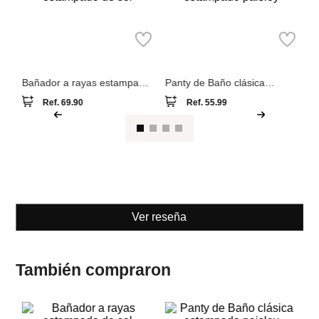
W
Se
To
Parfois
MNG
Bañador a rayas estampado
Panty de Baño clásica
de sol
estampado paisley
Ref.
69.90
Ref.
55.99
Ver reseña