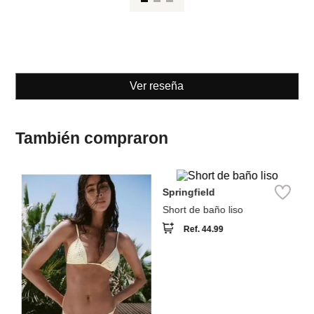
Ver reseña
También compraron
W
Se
T
e
Springfield