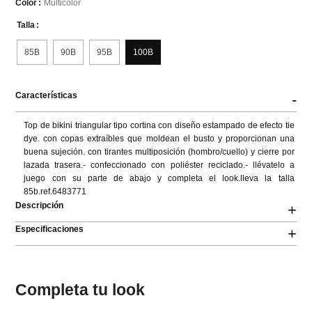
Multicolor
Color
Talla
85B
90B
95B
100B
Características
-
Top de bikini triangular tipo cortina con diseño estampado de efecto tie 
dye. con copas extraíbles que moldean el busto y proporcionan una 
buena sujeción. con tirantes multiposición (hombro/cuello) y cierre por 
lazada trasera.- confeccionado con poliéster reciclado.- llévatelo a 
juego con su parte de abajo y completa el look.lleva la talla 
85b.ref.6483771
Descripción
+
Especificaciones
+
Completa tu look