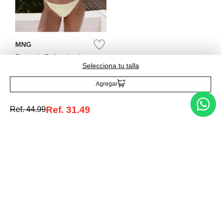
Short de baño liso
Ref.
44.99
MNG
Panty de Baño cheeky
tachuelas
Selecciona tu talla
Ref.
55.99
Agregar
Ref.
31.49
Ref.
44.99
Entérate de todo lo nuevo
Acepto la política de tratamiento de datos personales
Suscribirse
Acerca de nosotros