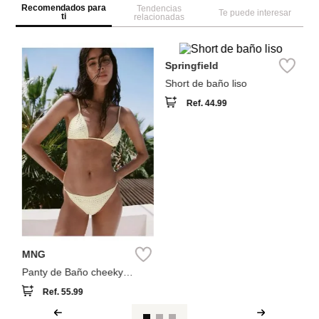
Recomendados para
Tendencias
Te puede interesar
ti
relacionadas
W
Se
T
e
Springfield
Short de baño liso
Ref.
44.99
MNG
Panty de Baño cheeky
tachuelas
Ref.
55.99