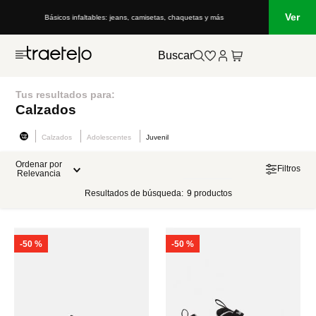
Ver
Básicos infaltables: jeans, camisetas, chaquetas y más
Buscar
Tus resultados para:
Calzados
Calzados
Adolescentes
Juvenil
Ordenar por
Filtros
Relevancia
Resultados de búsqueda:
9
productos
-
50 %
-
50 %