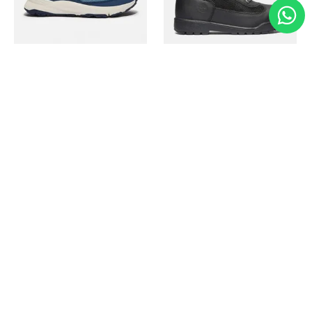
Timberland
Timberland
Zapato Motion Access
Bota Field Big Kids
Ref.
139.00
Ref.
69.50
Ref.
149.00
Ref.
104.30