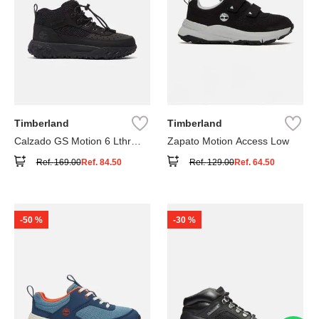
Timberland
Timberland
Calzado GS Motion 6 Lthr
Zapato Motion Access Low
Super
Ref.
169.00
Ref.
84.50
Ref.
129.00
Ref.
64.50
-
50 %
-
30 %