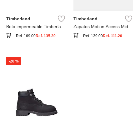
Timberland
Timberland
Bota impermeable Timberland
Zapatos Motion Access Mid
Premium
con cierre de velcro
Ref.
169.00
Ref.
135.20
Ref.
139.00
Ref.
111.20
-
20 %