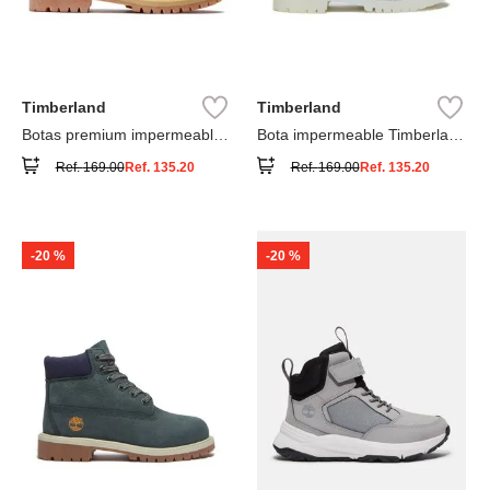
Timberland
Timberland
Botas premium impermeables
Bota impermeable Timberland
6 inch
Premium
Ref.
169.00
Ref.
135.20
Ref.
169.00
Ref.
135.20
-
20 %
-
20 %