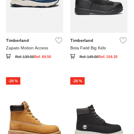
Timberland
Timberland
Zapato Motion Access
Bota Field Big Kids
Ref.
139.00
Ref.
69.50
Ref.
149.00
Ref.
104.30
-
20 %
-
20 %