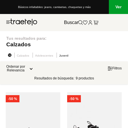
Ver
Básicos infaltables: jeans, camisetas, chaquetas y más
Buscar
Tus resultados para:
Calzados
Calzados
Adolescentes
Juvenil
Ordenar por
Filtros
Relevancia
Resultados de búsqueda:
9
productos
-
50 %
-
50 %