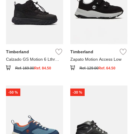
Timberland
Timberland
Calzado GS Motion 6 Lthr
Zapato Motion Access Low
Super
Ref.
169.00
Ref.
84.50
Ref.
129.00
Ref.
64.50
-
50 %
-
30 %