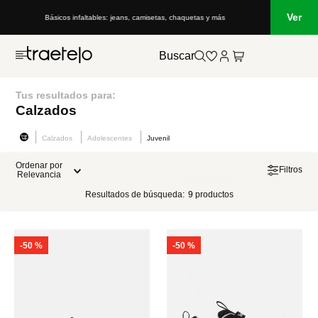
Ver
Básicos infaltables: jeans, camisetas, chaquetas y más
Buscar
Tus resultados para:
Calzados
Calzados
Adolescentes
Juvenil
Ordenar por
Filtros
Relevancia
Resultados de búsqueda:
9
productos
-
50 %
-
50 %