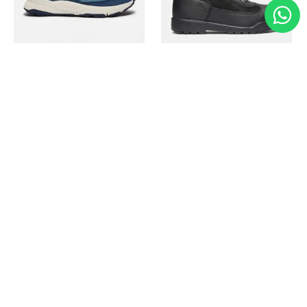
Timberland
Timberland
Zapato Motion Access
Bota Field Big Kids
Ref.
139.00
Ref.
69.50
Ref.
149.00
Ref.
104.30