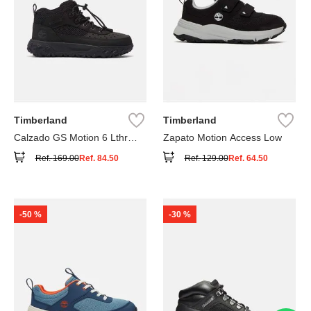
Timberland
Timberland
Calzado GS Motion 6 Lthr
Zapato Motion Access Low
Super
Ref.
169.00
Ref.
84.50
Ref.
129.00
Ref.
64.50
-
50 %
-
30 %