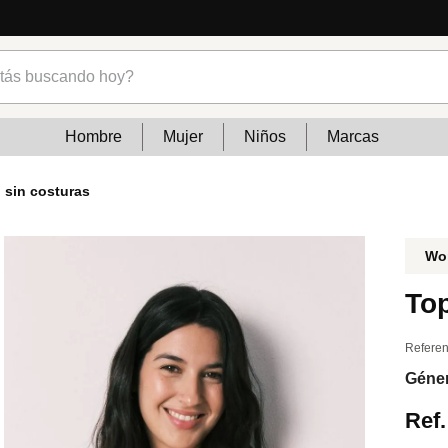
cias
s buscando hoy?
Hombre
Mujer
Niños
Marcas
o sin costuras
Wo
Top
Referen
Géne
Ref