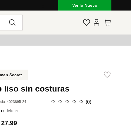
Ver lo Nuevo
men Secret
 liso sin costuras
☆
☆
☆
☆
☆
(
0
)
cia
:
4023895-24
ro
Mujer
.
27.99