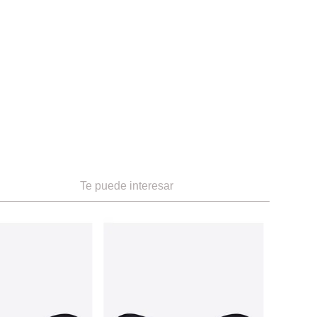
Te puede interesar
95B
t
ador encaje tul