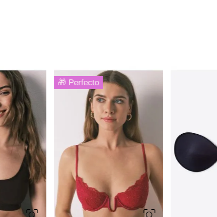
85B
90B
XL
S
M
L
XS
Women Secret
Women Secre
crofibra
Brasier bralette con encaje cuello
Beautiful sujet
halter beige
Ref.
32.99
Ref.
34.99