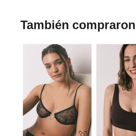
También compraron
M
S
M
L
Women Secret
Women Secret
Tapapezones adhesivos de tela
Sujetador dreamy mi
Ref.
29.99
Ref.
44.99