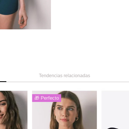
Tendencias relacionadas
85B
90B
XL
S
M
L
XS
Women Secret
Women Secre
crofibra
Brasier bralette con encaje cuello
Beautiful sujet
halter beige
Ref.
32.99
Ref.
34.99