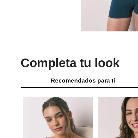
Completa tu look
Recomendados para ti
M
S
M
L
Women Secret
Women Secret
Tapapezones adhesivos de tela
Sujetador dreamy mi
Ref.
29.99
Ref.
44.99