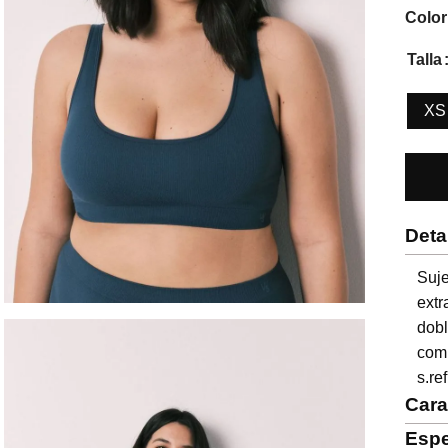
Color
Talla
XS
Deta
Suje
ext
dobl
comb
s.re
Cara
Espe