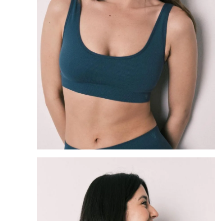
8
.
bolso
9
.
cartera
10
.
bimba lola