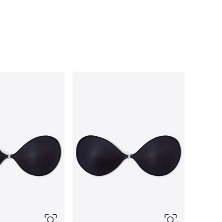
95B
t
ador encaje tul
85B
90B
95B
XS