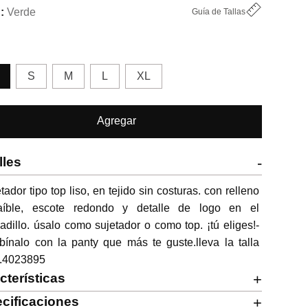
Verde
Guía de Tallas
S
M
L
XL
Agregar
lles
-
tador tipo top liso, en tejido sin costuras. con relleno 
raíble, escote redondo y detalle de logo en el 
adillo. úsalo como sujetador o como top. ¡tú eliges!- 
ínalo con la panty que más te guste.lleva la talla 
f.4023895
cterísticas
+
cificaciones
+