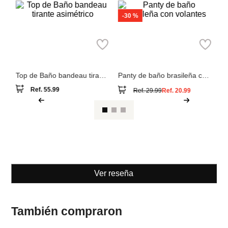
NEW
S
Tr
MNG
Women
Secret
Top de Baño bandeau tirante
Panty de baño brasileña con
asimétrico
volantes
Ref.
55.99
Ref.
29.99
Ref.
20.99
Ver reseña