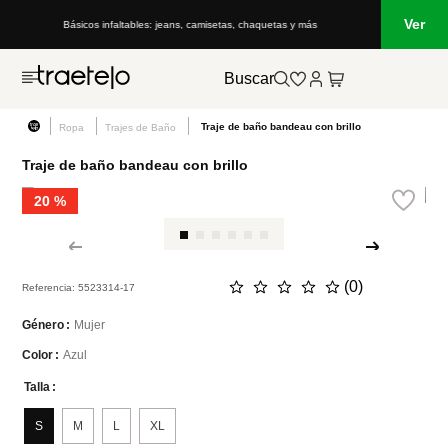
Ver
Básicos infaltables: jeans, camisetas, chaquetas y más
Buscar
Traje de baño bandeau con brillo
Ropa
Trajes de Baño
Traje de baño bandeau con brillo
20 %
☆
☆
☆
☆
☆
(
0
)
Referencia
:
5523314-17
Mujer
Género
Azul
Color
Talla
S
M
L
XL