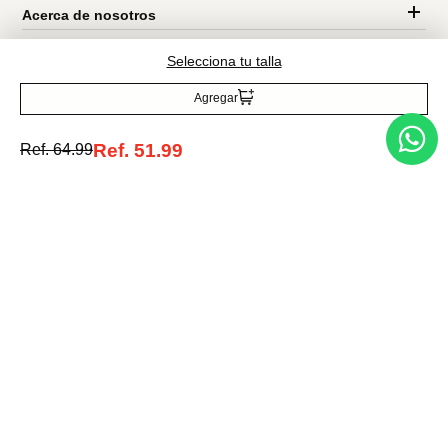
Entérate de todo lo nuevo
Selecciona tu talla
Agregar
Acepto la política de tratamiento de datos personales
Suscribirse
Ref.
51.99
Ref.
64.99
Acerca de nosotros
Categorías
Marcas
Traetelo, el marketplace de moda en Venezuela para quienes buscan
estilo, calidad y las mejores marcas en un solo lugar.