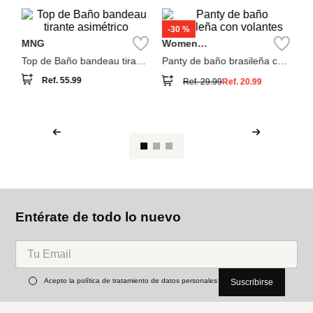
También compraron
NEW
S
Tr
MNG
Women
Secret
Top de Baño bandeau tirante
Panty de baño brasileña con
asimétrico
volantes
Ref.
55.99
Ref.
29.99
Ref.
20.99