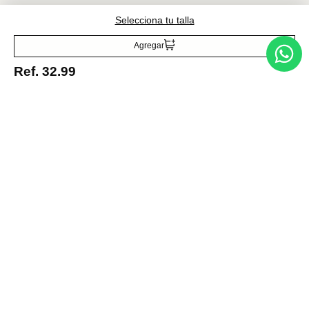
Selecciona tu talla
Acepto la política de tratamiento de datos personales
Suscribirse
Agregar
Ref.
32.99
Acerca de nosotros
Categorías
Marcas
Traetelo, el marketplace de moda en Venezuela para quienes buscan
estilo, calidad y las mejores marcas en un solo lugar.
Medios de pago