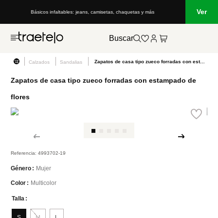
Ver
Básicos infaltables: jeans, camisetas, chaquetas y más
Buscar
Zapatos de casa tipo zueco forradas con estampado de flores
Calzados
Sandalias
Zapatos de casa tipo zueco forradas con estampado de
flores
Referencia
:
4993702-19
Mujer
Género
Multicolor
Color
Talla
S
M
L