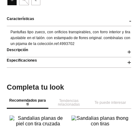
Características
-
Pantuflas tipo zueco, con orificios transpirables, con forro interior y tira 
ajustable en el talón. con estampado de flores original. combínalas con 
un pijama de la colección.ref.4993702
Descripción
+
Especificaciones
+
Completa tu look
Recomendados para
Tendencias
Te puede interesar
ti
relacionadas
Pa
ia
Sa