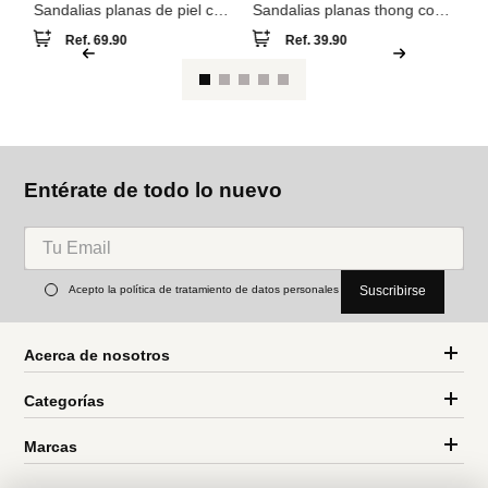
Pa
ia
Sa
e
Parfois
Parfois
Sandalias planas de piel con
Sandalias planas thong con
tira cruzada
tiras
Ref.
69.90
Ref.
39.90
Entérate de todo lo nuevo