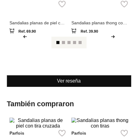
e
Parfois
Parfois
Sandalias planas de piel con
Sandalias planas thong con
tira cruzada
tiras
Ref.
69.90
Ref.
39.90
Ver reseña
También compraron