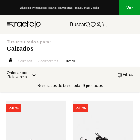
Ver
Básicos infaltables: jeans, camisetas, chaquetas y más
Buscar
Tus resultados para:
Calzados
Calzados
Adolescentes
Juvenil
Ordenar por
Filtros
Relevancia
Resultados de búsqueda:
9
productos
-
50 %
-
50 %