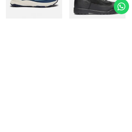
Timberland
Timberland
Zapato Motion Access
Bota Field Big Kids
Ref.
139.00
Ref.
69.50
Ref.
149.00
Ref.
104.30