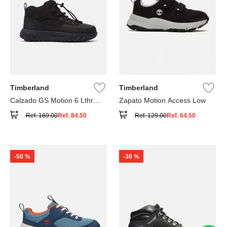
Timberland
Timberland
Calzado GS Motion 6 Lthr
Zapato Motion Access Low
Super
Ref.
169.00
Ref.
84.50
Ref.
129.00
Ref.
64.50
-
50 %
-
30 %