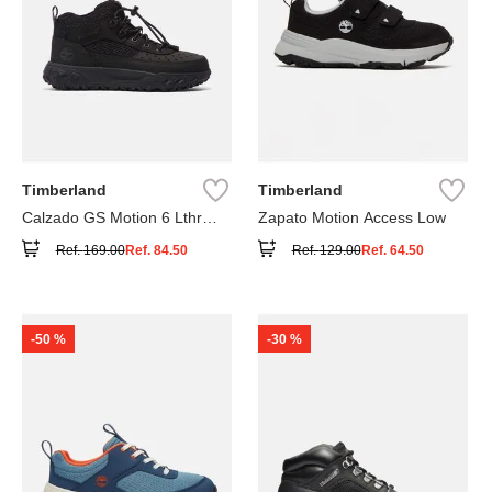
Timberland
Timberland
Calzado GS Motion 6 Lthr
Zapato Motion Access Low
Super
Ref.
169.00
Ref.
84.50
Ref.
129.00
Ref.
64.50
-
50 %
-
30 %