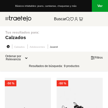
Ver
Básicos infaltables: jeans, camisetas, chaquetas y más
Buscar
Tus resultados para:
Calzados
Calzados
Adolescentes
Juvenil
Ordenar por
Filtros
Relevancia
Resultados de búsqueda:
9
productos
-
50 %
-
50 %