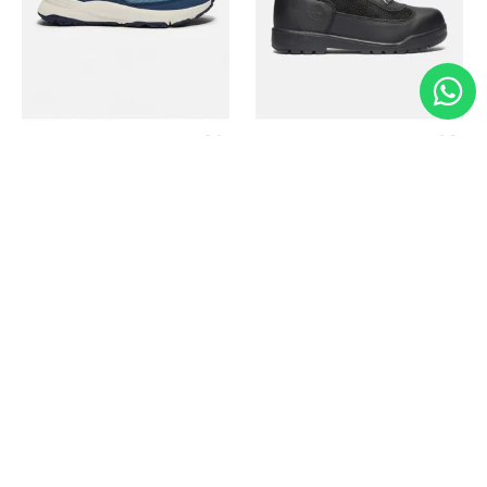
Timberland
Timberland
Zapato Motion Access
Bota Field Big Kids
Ref.
139.00
Ref.
69.50
Ref.
149.00
Ref.
104.30