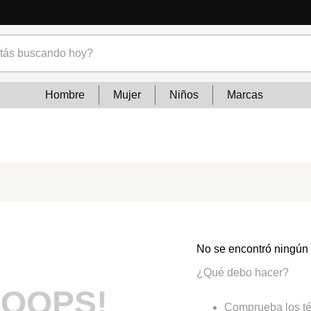
s buscando hoy?
Hombre
Mujer
Niños
Marcas
No se encontró ningún
¿Qué debo hacer?
OOPS!
Comprueba los té