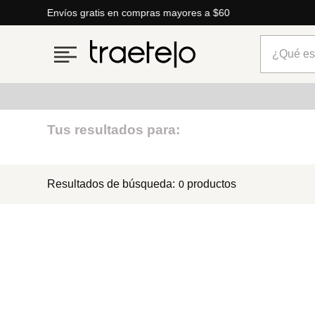
Envíos gratis en compras mayores a $60
¿Qué está
Términos más buscados
Tus resultados para:
1
.
timberland
Resultados de búsqueda:
productos
0
2
.
parfois
3
.
carteras
4
.
aldo
5
.
carteras parfois
6
.
springfield
7
.
cartera