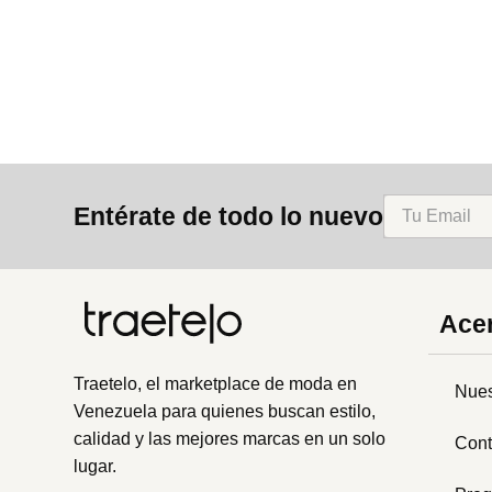
8
.
mng
9
.
bolso
10
.
bimba lola
Entérate de todo lo nuevo
Acer
Traetelo, el marketplace de moda en
Nues
Venezuela para quienes buscan estilo,
calidad y las mejores marcas en un solo
Cont
lugar.