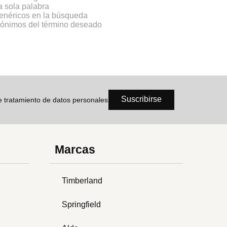
na sola palabra
genéricos en la búsqueda
inónimos del término deseado
Suscribirse
de tratamiento de datos personales
Marcas
Timberland
Springfield