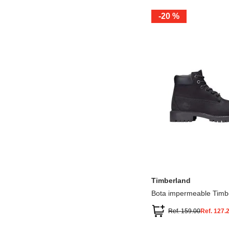
-
20 %
12.5
13.5
1.5
2.5
13
1
2
3
Timberland
Bota impermeable Timb
Premium
Ref.
159.00
Ref.
127.