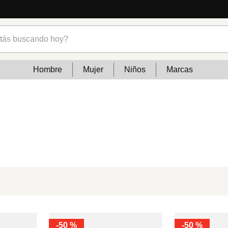
s buscando hoy?
Hombre
Mujer
Niños
Marcas
-
50 %
-
50 %