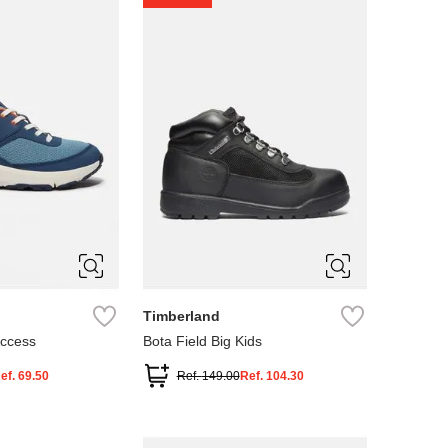
4
5
Timberland
Access
Bota Field Big Kids
ef.
69.50
Ref.
149.00
Ref.
104.30