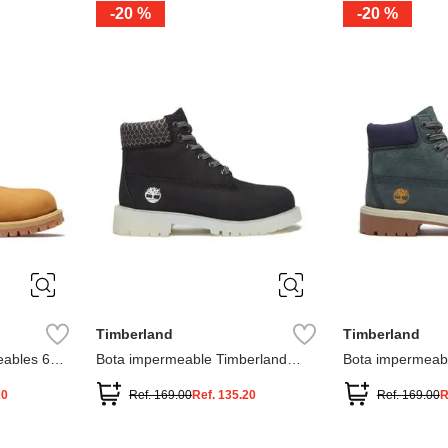
-
20 %
-
20 %
3
2
1
13
1
12.5
2.5
1.5
13.5
2
13
2
12.5
13.5
Timberland
Timberland
ables 6
Bota impermeable Timberland
Bota impermeab
Premium
Premium
20
Ref.
169.00
Ref.
135.20
Ref.
169.00
R