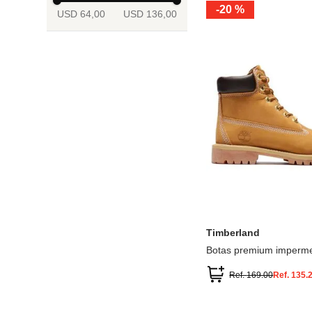
-
20 %
USD 64,00
USD 136,00
13.5
2
2.5
3
3.5
4
Mostrar 6 más
3.5
4
4.5
5
5.5
6
Timberland
Botas premium imperme
inch
Ref.
169.00
Ref.
135.