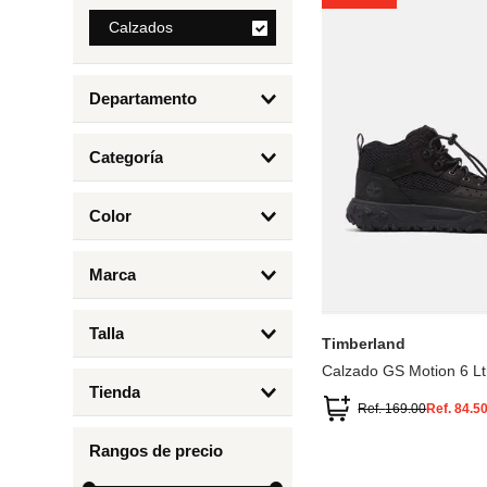
8
.
Calzados
mng
9
.
bolso
Departamento
10
.
bimba lola
Calzados
Categoría
Botas y Botines
Color
Deportivos Urbanos
Amarillo
5
6.5
7
6
Marca
Arena
4.5
4
Timberland
Azul
Talla
Timberland
Negro
Calzado GS Motion 6 Lt
1
Tienda
1.5
Ref.
169.00
Ref.
84.5
Timberland
12.5
Rangos de precio
13