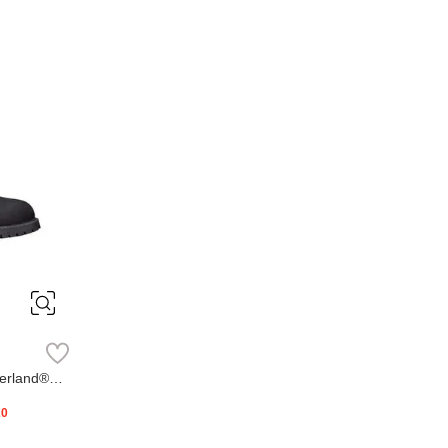
erland®
20