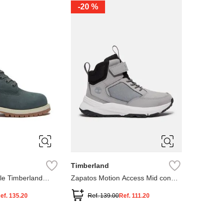
-
20 %
3
12.5
3
2
.5
1.5
1
13
2.5
1.5
13.5
Timberland
le Timberland
Zapatos Motion Access Mid con
cierre de velcro
ef.
135.20
Ref.
139.00
Ref.
111.20