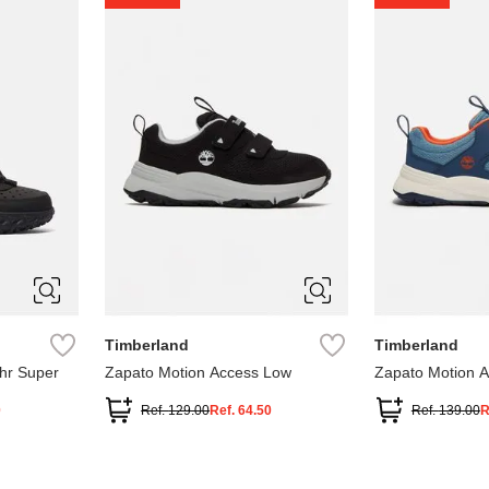
1
1.5
2
2.5
7
Timberland
Timberland
hr Super
Zapato Motion Access Low
Zapato Motion 
0
Ref.
129.00
Ref.
64.50
Ref.
139.00
R