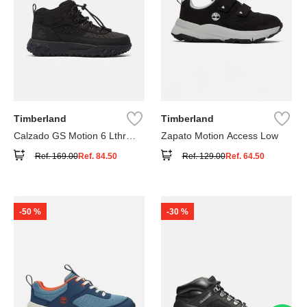
Timberland
Timberland
Calzado GS Motion 6 Lthr
Zapato Motion Access Low
Super
Ref.
169.00
Ref.
84.50
Ref.
129.00
Ref.
64.50
-
50 %
-
30 %