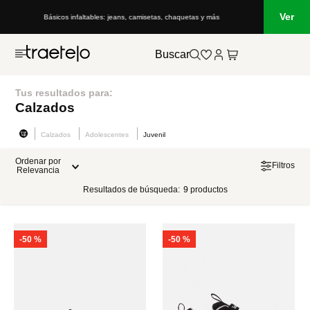
Ver
Básicos infaltables: jeans, camisetas, chaquetas y más
Buscar
Tus resultados para:
Calzados
Calzados
Adolescentes
Juvenil
Ordenar por
Filtros
Relevancia
Resultados de búsqueda:
9
productos
-
50 %
-
50 %