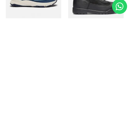
Timberland
Timberland
Zapato Motion Access
Bota Field Big Kids
Ref.
139.00
Ref.
69.50
Ref.
149.00
Ref.
104.30