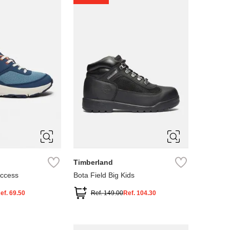
4
5
Timberland
Access
Bota Field Big Kids
ef.
69.50
Ref.
149.00
Ref.
104.30