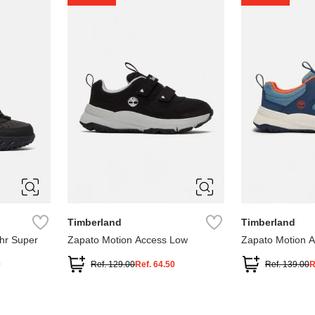
1
1.5
2
2.5
7
Timberland
Timberland
hr Super
Zapato Motion Access Low
Zapato Motion 
0
Ref.
129.00
Ref.
64.50
Ref.
139.00
R