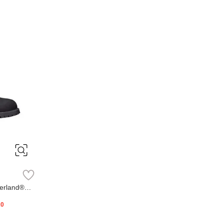
erland®
20