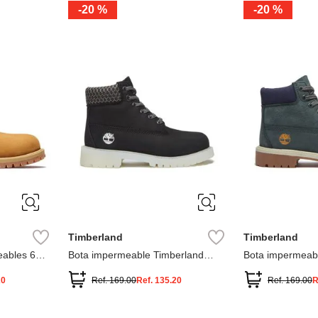
-
20 %
-
20 %
3
2
1
13
1
12.5
2.5
1.5
13.5
2
13
2
12.5
13.5
Timberland
Timberland
ables 6
Bota impermeable Timberland
Bota impermeab
Premium
Premium
20
Ref.
169.00
Ref.
135.20
Ref.
169.00
R