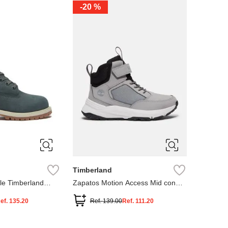
-
20 %
3
12.5
3
2
.5
1.5
1
13
2.5
1.5
13.5
Timberland
le Timberland
Zapatos Motion Access Mid con
cierre de velcro
ef.
135.20
Ref.
139.00
Ref.
111.20