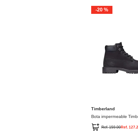
-
20 %
12.5
13.5
1.5
2.5
13
1
2
3
Timberland
Bota impermeable Timb
Premium
Ref.
159.00
Ref.
127.