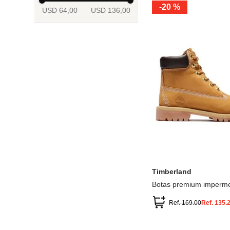
-
20 %
USD 64,00
USD 136,00
13.5
2
2.5
3
3.5
4
Mostrar 6 más
3.5
4
4.5
5
5.5
6
Timberland
Botas premium imperme
inch
Ref.
169.00
Ref.
135.