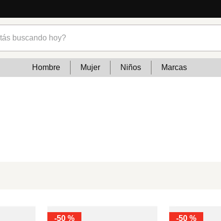
s buscando hoy?
Hombre
Mujer
Niños
Marcas
-
50 %
-
50 %