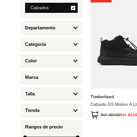
8
.
Calzados
mng
9
.
bolso
Departamento
10
.
bimba lola
Calzados
Categoría
Botas y Botines
Color
Deportivos Urbanos
Amarillo
5
6.5
7
6
Marca
Arena
4.5
4
Timberland
Azul
Talla
Timberland
Negro
Calzado GS Motion 6 Lt
1
Tienda
1.5
Ref.
169.00
Ref.
84.5
Timberland
12.5
Rangos de precio
13