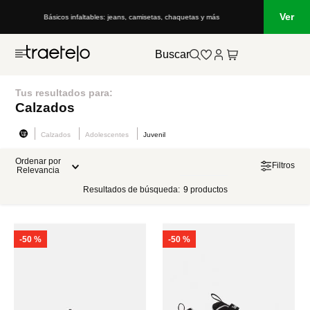
Ver
Básicos infaltables: jeans, camisetas, chaquetas y más
Buscar
Tus resultados para:
Calzados
Calzados
Adolescentes
Juvenil
Ordenar por
Filtros
Relevancia
Resultados de búsqueda:
9
productos
-
50 %
-
50 %