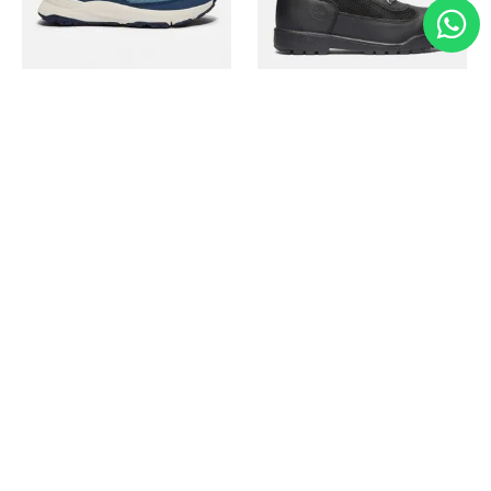
Timberland
Timberland
Zapato Motion Access
Bota Field Big Kids
Ref.
139.00
Ref.
69.50
Ref.
149.00
Ref.
104.30