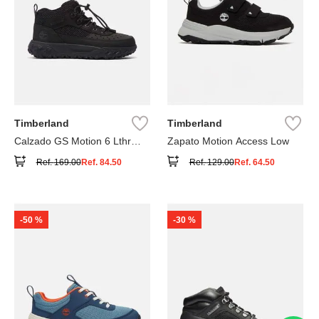
Timberland
Timberland
Calzado GS Motion 6 Lthr
Zapato Motion Access Low
Super
Ref.
169.00
Ref.
84.50
Ref.
129.00
Ref.
64.50
-
50 %
-
30 %