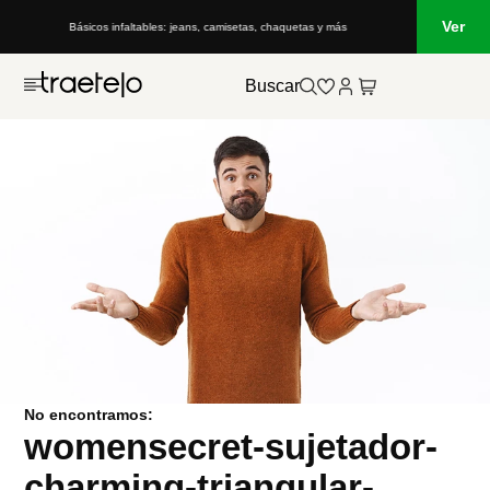
Ver
Básicos infaltables: jeans, camisetas, chaquetas y más
Buscar
No encontramos:
womensecret-sujetador-
charming-triangular-