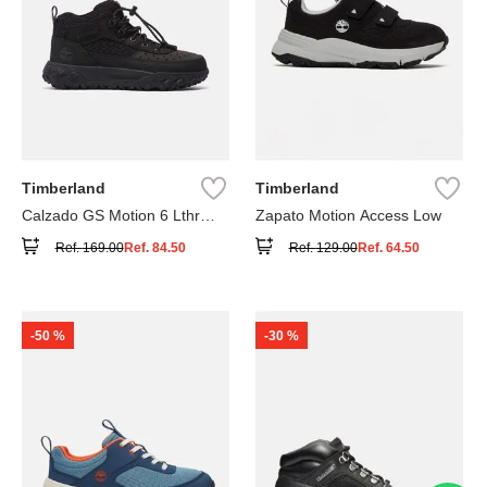
Timberland
Timberland
Calzado GS Motion 6 Lthr
Zapato Motion Access Low
Super
Ref.
169.00
Ref.
84.50
Ref.
129.00
Ref.
64.50
-
50 %
-
30 %