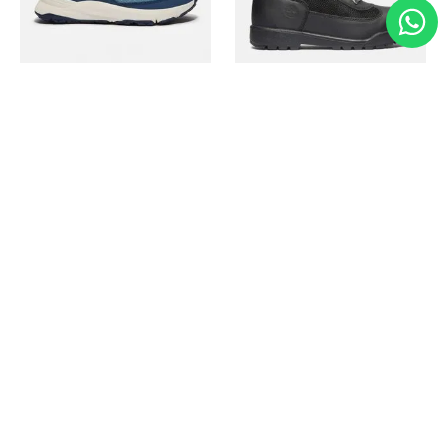
Timberland
Timberland
Zapato Motion Access
Bota Field Big Kids
Ref.
139.00
Ref.
69.50
Ref.
149.00
Ref.
104.30