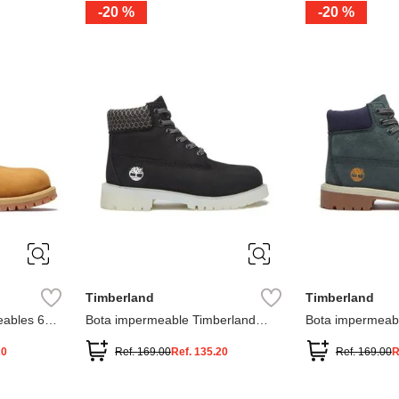
-
20 %
-
20 %
3
2
1
13
1
12.5
2.5
1.5
13.5
2
13
2
12.5
13.5
Timberland
Timberland
ables 6
Bota impermeable Timberland
Bota impermeab
Premium
Premium
20
Ref.
169.00
Ref.
135.20
Ref.
169.00
R