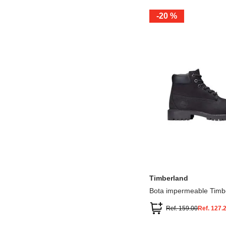
-
20 %
12.5
13.5
1.5
2.5
13
1
2
3
Timberland
Bota impermeable Timb
Premium
Ref.
159.00
Ref.
127.