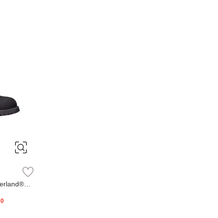
erland®
20