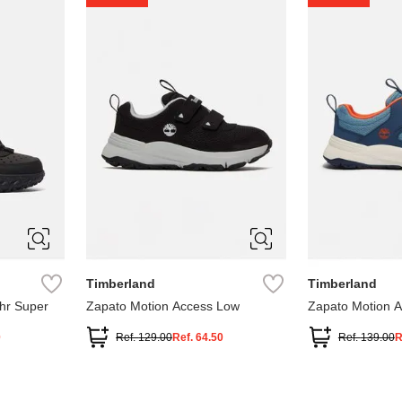
1
1.5
2
2.5
7
Timberland
Timberland
hr Super
Zapato Motion Access Low
Zapato Motion 
0
Ref.
129.00
Ref.
64.50
Ref.
139.00
R