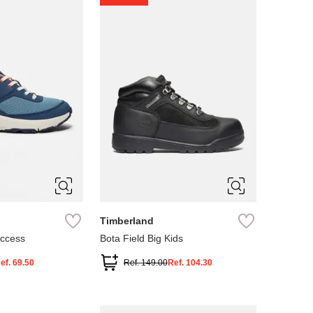
4
5
Timberland
Access
Bota Field Big Kids
ef.
69.50
Ref.
149.00
Ref.
104.30