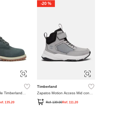
-
20 %
3
12.5
3
2
.5
1.5
1
13
2.5
1.5
13.5
Timberland
le Timberland
Zapatos Motion Access Mid con
cierre de velcro
ef.
135.20
Ref.
139.00
Ref.
111.20