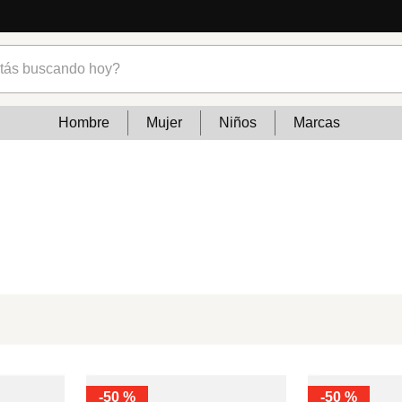
s buscando hoy?
Hombre
Mujer
Niños
Marcas
-
50 %
-
50 %