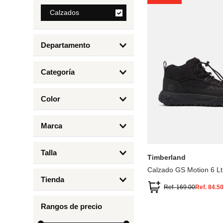
8
.
Calzados
mng
9
.
bolso
Departamento
10
.
bimba lola
Calzados
Categoría
Botas y Botines
Color
Deportivos Urbanos
Amarillo
5
6.5
7
6
Marca
Arena
4.5
4
Timberland
Azul
Talla
Timberland
Negro
Calzado GS Motion 6 Lt
1
Tienda
1.5
Ref.
169.00
Ref.
84.5
Timberland
12.5
Rangos de precio
13