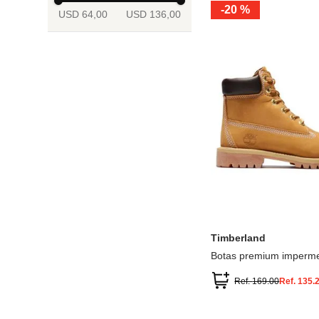
-
20 %
USD 64,00
USD 136,00
13.5
2
2.5
3
3.5
4
Mostrar 6 más
3.5
4
4.5
5
5.5
6
Timberland
Botas premium imperme
inch
Ref.
169.00
Ref.
135.