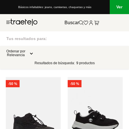
Ver
Básicos infaltables: jeans, camisetas, chaquetas y más
Buscar
Tus resultados para:
Ordenar por
Relevancia
Resultados de búsqueda:
9
productos
-
50 %
-
50 %