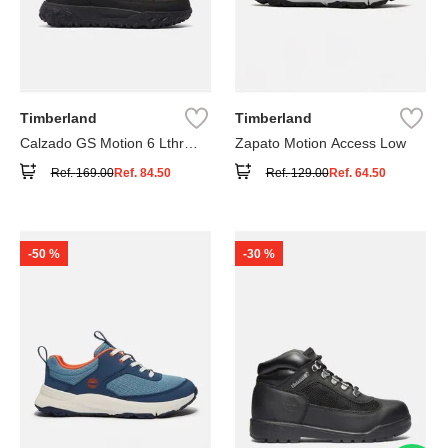
Timberland
Timberland
Calzado GS Motion 6 Lthr
Zapato Motion Access Low
Super
Ref.
169.00
Ref.
84.50
Ref.
129.00
Ref.
64.50
-
50 %
-
30 %