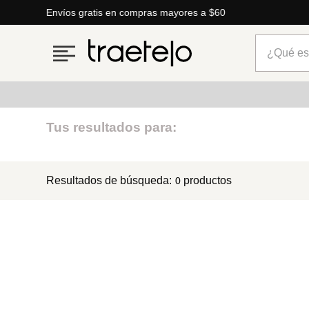
Envíos gratis en compras mayores a $60
¿Qué está
Términos más buscados
Tus resultados para:
1
.
timberland
Resultados de búsqueda:
productos
0
2
.
parfois
3
.
carteras
4
.
aldo
5
.
carteras parfois
6
.
mng
7
.
springfield