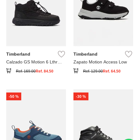
Timberland
Timberland
Calzado GS Motion 6 Lthr
Zapato Motion Access Low
Super
Ref.
169.00
Ref.
84.50
Ref.
129.00
Ref.
64.50
-
50 %
-
30 %