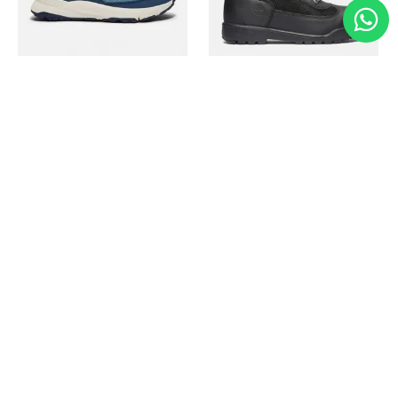
Timberland
Timberland
Zapato Motion Access
Bota Field Big Kids
Ref.
139.00
Ref.
69.50
Ref.
149.00
Ref.
104.30