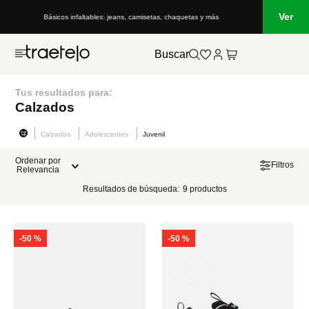
Ver
Básicos infaltables: jeans, camisetas, chaquetas y más
Buscar
Tus resultados para:
Calzados
Calzados
Adolescentes
Juvenil
Ordenar por
Filtros
Relevancia
Resultados de búsqueda:
9
productos
-
50 %
-
50 %