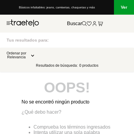
Ver
Básicos infaltables: jeans, camisetas, chaquetas y más
Buscar
Tus resultados para:
Ordenar por
Relevancia
Resultados de búsqueda:
0
productos
OOPS!
No se encontró ningún producto
¿Qué debo hacer?
Comprueba los términos ingresados
Intenta utilizar una sola palabra