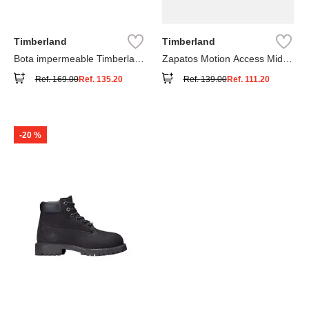
Timberland
Timberland
Bota impermeable Timberland
Zapatos Motion Access Mid
Premium
con cierre de velcro
Ref.
169.00
Ref.
135.20
Ref.
139.00
Ref.
111.20
-
20 %