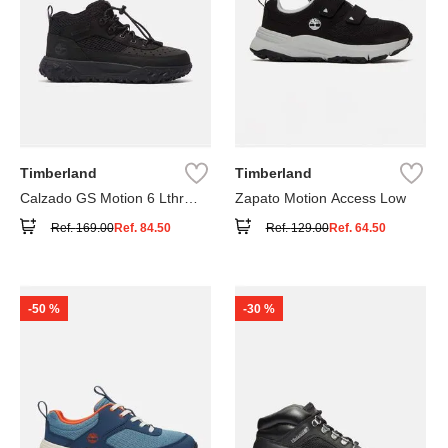
Timberland
Timberland
Calzado GS Motion 6 Lthr
Zapato Motion Access Low
Super
Ref.
169.00
Ref.
84.50
Ref.
129.00
Ref.
64.50
-
50 %
-
30 %