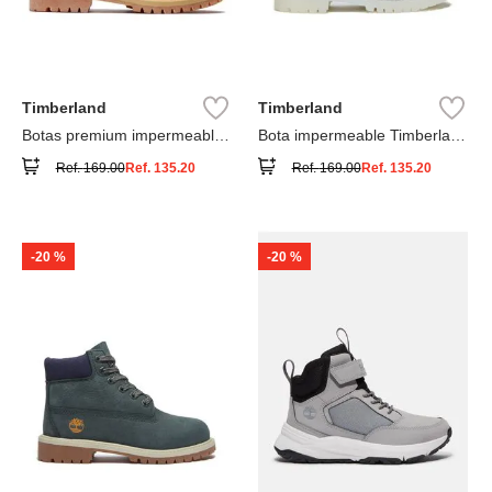
Timberland
Timberland
Botas premium impermeables
Bota impermeable Timberland
6 inch
Premium
Ref.
169.00
Ref.
135.20
Ref.
169.00
Ref.
135.20
-
20 %
-
20 %