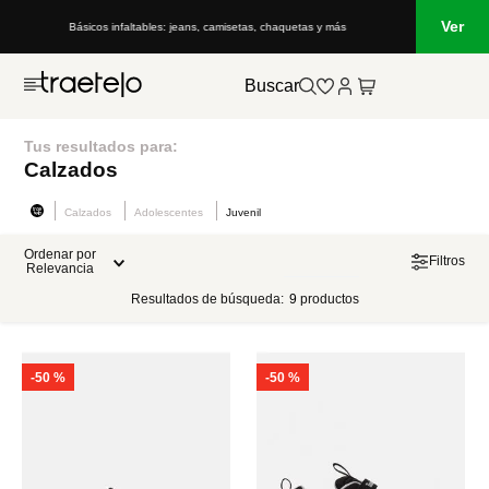
Ver
Básicos infaltables: jeans, camisetas, chaquetas y más
Buscar
Tus resultados para:
Calzados
Calzados
Adolescentes
Juvenil
Ordenar por
Filtros
Relevancia
Resultados de búsqueda:
9
productos
-
50 %
-
50 %