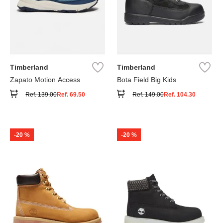
Timberland
Timberland
Zapato Motion Access
Bota Field Big Kids
Ref.
139.00
Ref.
69.50
Ref.
149.00
Ref.
104.30
-
20 %
-
20 %