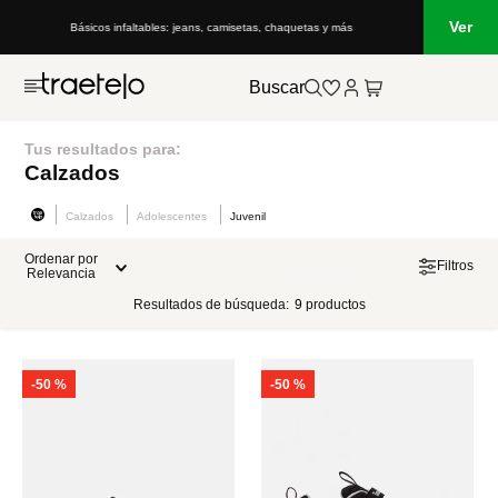
Ver
Básicos infaltables: jeans, camisetas, chaquetas y más
Buscar
Tus resultados para:
Calzados
Calzados
Adolescentes
Juvenil
Ordenar por
Filtros
Relevancia
Resultados de búsqueda:
9
productos
-
50 %
-
50 %