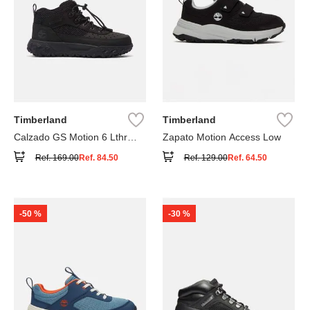
Timberland
Timberland
Calzado GS Motion 6 Lthr
Zapato Motion Access Low
Super
Ref.
169.00
Ref.
84.50
Ref.
129.00
Ref.
64.50
-
50 %
-
30 %