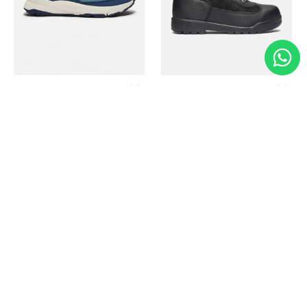
Timberland
Timberland
Zapato Motion Access
Bota Field Big Kids
Ref.
139.00
Ref.
69.50
Ref.
149.00
Ref.
104.30