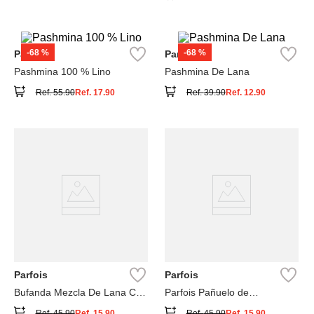
-
68 %
-
68 %
Parfois
Parfois
Pashmina 100 % Lino
Pashmina De Lana
Ref.
55.90
Ref.
17.90
Ref.
39.90
Ref.
12.90
Parfois
Parfois
Bufanda Mezcla De Lana Con
Parfois Pañuelo de
Flecos
Ceremonia de Lino
Ref.
45.90
Ref.
15.90
Ref.
45.90
Ref.
15.90