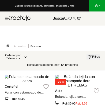
Ver
Básicos infaltables: jeans, camisetas, chaquetas y más
Buscar
Accesorios
Bufandas
Ordenar por
Filtros
Relevancia
Resultados de búsqueda:
54
productos
-
70 %
Cortefiel
Aldo
Fular con estampado de
cebra
Bufanda tejida con
Ref.
44.99
estampado floral ETIREMAS
Ref.
30.00
Ref.
9.00