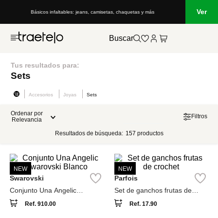
Ver
Básicos infaltables: jeans, camisetas, chaquetas y más
Buscar
Tus resultados para:
Sets
Accesorios
Joyas
Sets
Ordenar por
Filtros
Relevancia
Resultados de búsqueda:
157
productos
NEW
NEW
Swarovski
Parfois
Conjunto Una Angelic
Set de ganchos frutas de
Swarovski Blanco
crochet
Ref.
910.00
Ref.
17.90