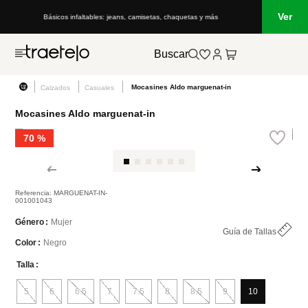
Ver
Básicos infaltables: jeans, camisetas, chaquetas y más
Lo que
Buscar
Mocasines Aldo marguenat-in
Calzados
Casuales
Mocasines Aldo marguenat-in
70 %
Referencia
:
MARGUENAT-IN-
001001043
Mujer
Género
Guía de Tallas
Negro
Color
Talla
5
6
6.5
7
7.5
8
8.5
9
10