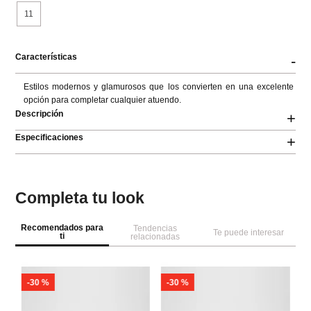
11
Características
-
Estilos modernos y glamurosos que los convierten en una excelente 
opción para completar cualquier atuendo.
Descripción
+
Especificaciones
+
Completa tu look
Recomendados para
Tendencias
Te puede interesar
ti
relacionadas
-
30 %
-
30 %
A
za