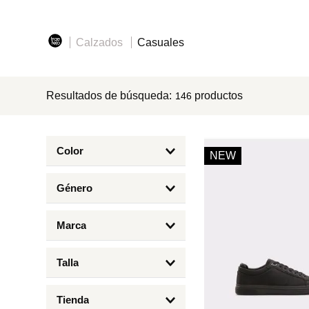
8
.
mng
9
.
bolso
Calzados
Casuales
10
.
bimba lola
Resultados de búsqueda:
productos
146
Color
NEW
Amarillo
Género
Arena
Hombre
Azul
Marca
Mujer
Beige
Aldo
Niños
Talla
Blanco
Bimba y Lola
10
Camel
Cortefiel
Tienda