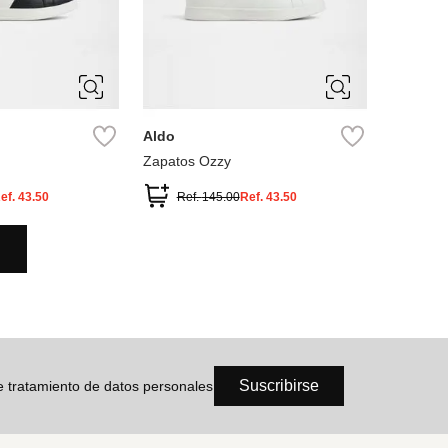
10
10.5
Aldo
Zapatos Ozzy
ef.
43.50
Ref.
145.00
Ref.
43.50
Suscribirse
de tratamiento de datos personales