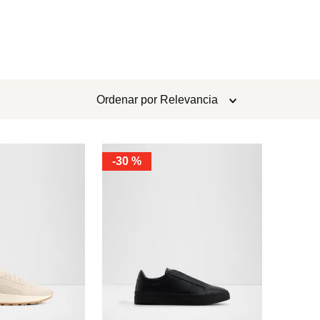
Ordenar por
Relevancia
-
30 %
8
9