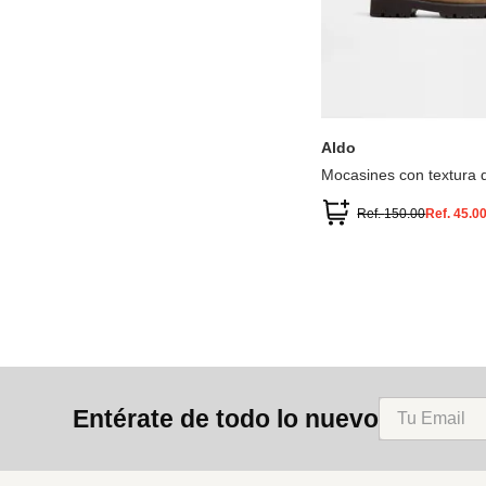
10
11
9
Aldo
Mocasines con textura 
cocodrilo DANROSE
Ref.
150.00
Ref.
45.0
Entérate de todo lo nuevo