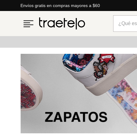
Envíos gratis en compras mayores a $60
¿Qué está
Términos más buscados
1
.
timberland
2
.
parfois
3
.
carteras
4
.
aldo
5
.
carteras parfois
6
.
springfield
7
.
cartera