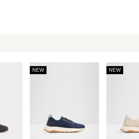
NEW
NEW
7
7.5
8
9
7
7.5