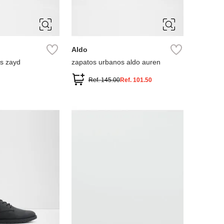
0.5
10
11
13
9.5
Aldo
s zayd
zapatos urbanos aldo auren
Ref.
145.00
Ref.
101.50