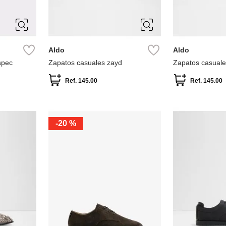
9.5
10
10.5
9.5
10
1
11
12
11
12
Aldo
Aldo
spec
Zapatos casuales zayd
Zapatos casuale
Ref.
145.00
Ref.
145.00
-
20 %