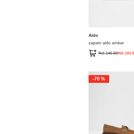
10
6.5
7.5
9
8.5
Aldo
zapato aldo ambar
Ref.
145.00
Ref.
101.
-
70 %