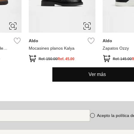
5
6
6.5
7
9
9.5
7.5
8
8.5
9
10.5
11
Aldo
Aldo
de
Mocasines planos Kalya
Zapatos Ozzy
0
Ref.
150.00
Ref.
45.00
Ref.
145.00
R
Ver más
Acepto la política 