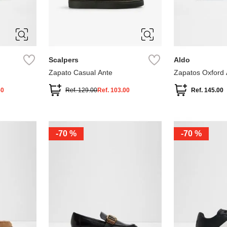
10
10.5
12
13
41
42
43
8
9
9
Scalpers
Aldo
Zapato Casual Ante
Zapatos Oxford 
50
Ref.
129.00
Ref.
103.00
Ref.
145.00
-
70 %
-
70 %