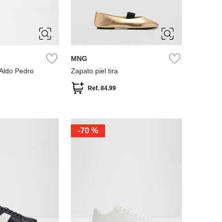
11
7
7.5
38
37
39
36
.5
40
MNG
Aldo Pedro
Zapato piel tira
Ref.
84.99
-
70 %