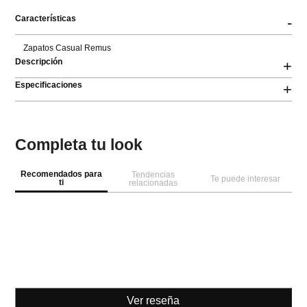
Características
-
Zapatos Casual Remus
Descripción
+
Especificaciones
+
Completa tu look
Recomendados para
Tendencias
Te puede interesar
ti
relacionadas
Ver reseña