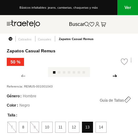
Ver
Básicos infaltables: jeans, camisetas, chaquetas y más
Buscar
Zapatos Casual Remus
Calzados
Casuales
Zapatos Casual Remus
50 %
Referencia
:
REMUS-001001043
Hombre
Género
Guía de Tallas
Negro
Color
Talla
7
8
9
10
11
12
13
14